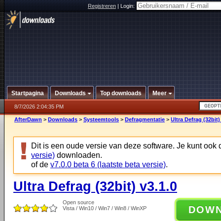
Registreren
|
Login:
Startpagina
Downloads
Top downloads
Meer
8/7/2026 2:04:35 PM
AfterDawn
>
Downloads
>
Systeemtools
>
Defragmentatie
>
Ultra Defrag (32bit)
Dit is een oude versie van deze software. Je kunt ook
versie)
downloaden.
of de
v7.0.0 beta 6 (laatste beta versie)
.
Ultra Defrag (32bit) v3.1.0
Open source
DOW
Vista / Win10 / Win7 / Win8 / WinXP