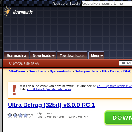
Registreren
|
Login:
Startpagina
Downloads
Top downloads
Meer
8/10/2026 7:59:15 AM
AfterDawn
>
Downloads
>
Systeemtools
>
Defragmentatie
>
Ultra Defrag (32bit)
Dit is een oude versie van deze software. Je kunt ook de
v7.1.3 (laatste stabiele ve
of de
v7.0.0 beta 6 (laatste beta versie)
.
Ultra Defrag (32bit) v6.0.0 RC 1
Open source
DOW
Vista / Win10 / Win7 / Win8 / WinXP