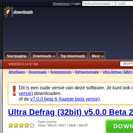
Registreren
|
Login:
Startpagina
Downloads
Top downloads
Meer
8/8/2026 5:14:37 AM
AfterDawn
>
Downloads
>
Systeemtools
>
Defragmentatie
>
Ultra Defrag (32bit)
Dit is een oude versie van deze software. Je kunt ook
versie)
downloaden.
of de
v7.0.0 beta 6 (laatste beta versie)
.
Ultra Defrag (32bit) v5.0.0 Beta 
Open source
DOW
Vista / Win10 / Win7 / Win8 / WinXP