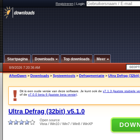
Registreren
|
Login:
Startpagina
Downloads
Top downloads
Meer
8/9/2026 7:20:36 AM
AfterDawn
>
Downloads
>
Systeemtools
>
Defragmentatie
>
Ultra Defrag (32bit)
Dit is een oude versie van deze software. Je kunt ook de
v7.1.3 (laatste stabiele ve
of de
v7.0.0 beta 6 (laatste beta versie)
.
Ultra Defrag (32bit) v5.1.0
Open source
DOW
Vista / Win10 / Win7 / Win8 / WinXP