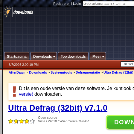
Registreren
|
Login:
Startpagina
Downloads
Top downloads
Meer
8/7/2026 2:00:19 PM
AfterDawn
>
Downloads
>
Systeemtools
>
Defragmentatie
>
Ultra Defrag (32bit)
Dit is een oude versie van deze software. Je kunt ook
versie)
downloaden.
Ultra Defrag (32bit) v7.1.0
Open source
DOW
Vista / Win10 / Win7 / Win8 / WinXP