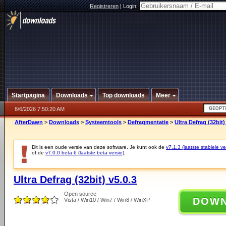
Registreren
|
Login:
Startpagina
Downloads
Top downloads
Meer
8/6/2026 7:50:20 AM
AfterDawn
>
Downloads
>
Systeemtools
>
Defragmentatie
>
Ultra Defrag (32bit)
Dit is een oude versie van deze software. Je kunt ook de
v7.1.3 (laatste stabiele ve
of de
v7.0.0 beta 6 (laatste beta versie)
.
Ultra Defrag (32bit) v5.0.3
Open source
DOW
Vista / Win10 / Win7 / Win8 / WinXP