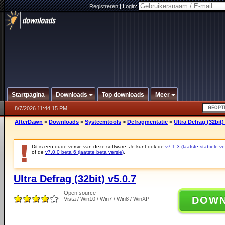
Registreren
|
Login:
Startpagina
Downloads
Top downloads
Meer
8/7/2026 11:44:15 PM
AfterDawn
>
Downloads
>
Systeemtools
>
Defragmentatie
>
Ultra Defrag (32bit)
Dit is een oude versie van deze software. Je kunt ook de
v7.1.3 (laatste stabiele ve
of de
v7.0.0 beta 6 (laatste beta versie)
.
Ultra Defrag (32bit) v5.0.7
Open source
DOW
Vista / Win10 / Win7 / Win8 / WinXP