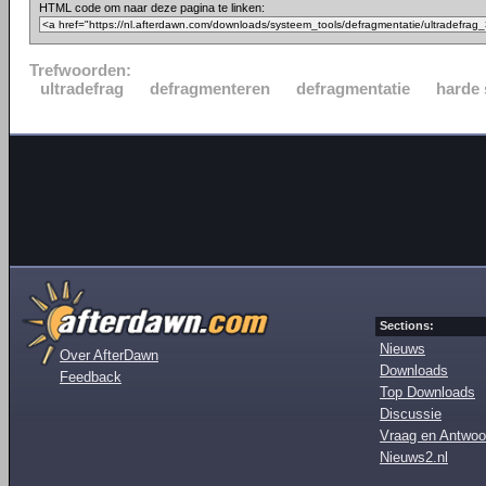
HTML code om naar deze pagina te linken:
Trefwoorden:
ultradefrag
defragmenteren
defragmentatie
harde 
Sections:
Nieuws
Over AfterDawn
Downloads
Feedback
Top Downloads
Discussie
Vraag en Antwoo
Nieuws2.nl