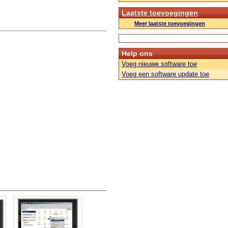
Laatste toevoegingen
Meer laatste toevoegingen
Help ons
Voeg nieuwe software toe
Voeg een software update toe