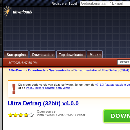
Registreren
|
Login:
Startpagina
Downloads
Top downloads
Meer
8/7/2026 6:47:50 PM
AfterDawn
>
Downloads
>
Systeemtools
>
Defragmentatie
>
Ultra Defrag (32bit)
Dit is een oude versie van deze software. Je kunt ook de
v7.1.3 (laatste stabiele ve
of de
v7.0.0 beta 6 (laatste beta versie)
.
Ultra Defrag (32bit) v4.0.0
Open source
DOW
Vista / Win10 / Win7 / Win8 / WinXP