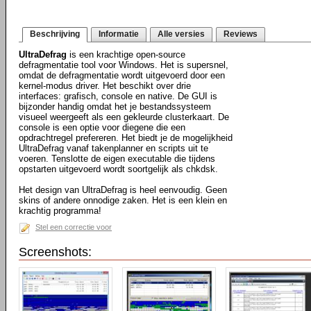
Beschrijving
Informatie
Alle versies
Reviews
UltraDefrag
is een krachtige open-source
defragmentatie tool voor Windows. Het is supersnel,
omdat de defragmentatie wordt uitgevoerd door een
kernel-modus driver. Het beschikt over drie
interfaces: grafisch, console en native. De GUI is
bijzonder handig omdat het je bestandssysteem
visueel weergeeft als een gekleurde clusterkaart. De
console is een optie voor diegene die een
opdrachtregel prefereren. Het biedt je de mogelijkheid
UltraDefrag vanaf takenplanner en scripts uit te
voeren. Tenslotte de eigen executable die tijdens
opstarten uitgevoerd wordt soortgelijk als chkdsk.
Het design van UltraDefrag is heel eenvoudig. Geen
skins of andere onnodige zaken. Het is een klein en
krachtig programma!
Stel een correctie voor
Screenshots: