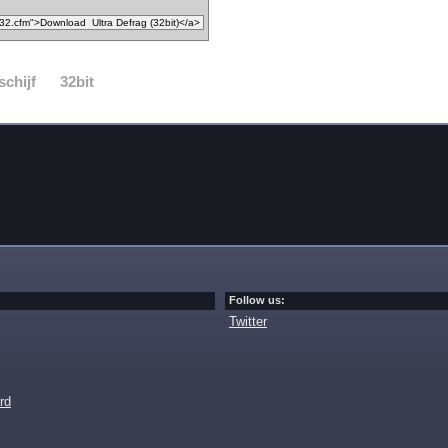
schijf
32bit
Follow us:
Twitter
rd