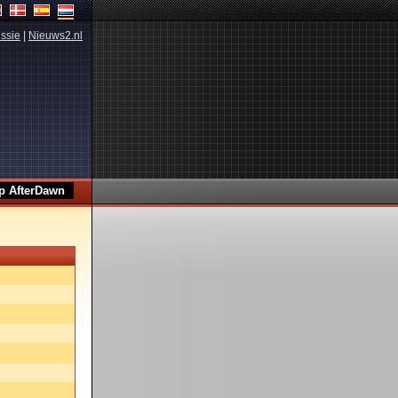
ssie
|
Nieuws2.nl