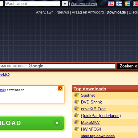
|
Wachtwoord kwijt
AfterDawn
|
Nieuws
|
Vraag en Antwoord
|
Downloads
|
Discu
 v4.0.0
Top downloads
X
rsie)
downloaden.
Spotnet
DVD Shrink
coverXP Free
QuickPar (nederlands)
NLOAD
MakeMKV
HWiNFO64
Meer top downloads