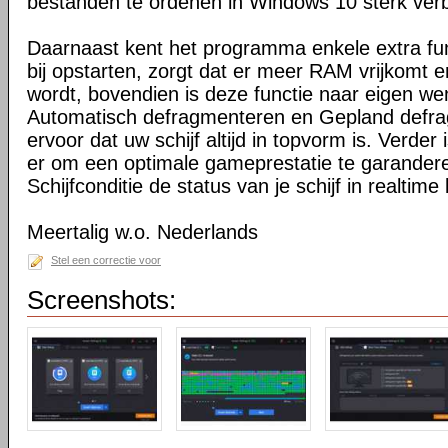
bestanden te ordenen in Windows 10 sterk verb
Daarnaast kent het programma enkele extra fu
bij opstarten, zorgt dat er meer RAM vrijkomt e
wordt, bovendien is deze functie naar eigen we
Automatisch defragmenteren en Gepland defr
ervoor dat uw schijf altijd in topvorm is. Verde
er om een optimale gameprestatie te garander
Schijfconditie de status van je schijf in realtime
Meertalig w.o. Nederlands
Stel een correctie voor
Screenshots: