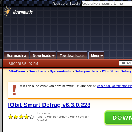
Registreren
|
Login:
Startpagina
Downloads
Top downloads
Meer
8/8/2026 3:51:07 PM
AfterDawn
>
Downloads
>
Systeemtools
>
Defragmentatie
>
IObit Smart Defrag 
Dit is een oude versie van deze software. Je kunt ook de
v6.5.5.98 (laatste stabiele
IObit Smart Defrag v6.3.0.228
Freeware
DOW
Vista / Win10 / Win2k / Win7 / Win8 /
WinXP