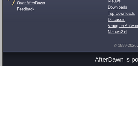
Nieuws
Over AfterDawn
Downloads
Feedback
Top Downloads
Discussie
Vraag en Antwoo
Nieuws2.nl
© 1999-2026
AfterDawn is p