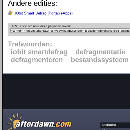
Andere edities:
IObit Smart Defrag (PortableApps)
HTML code om naar deze pagina te linken:
Trefwoorden:
iobit smartdefrag
defragmentatie
defragmenteren
bestandssysteem
Sections: