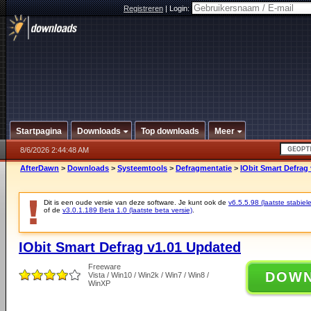
Registreren
|
Login:
Startpagina
Downloads
Top downloads
Meer
8/6/2026 2:44:48 AM
AfterDawn
>
Downloads
>
Systeemtools
>
Defragmentatie
>
IObit Smart Defrag
Dit is een oude versie van deze software. Je kunt ook de
v6.5.5.98 (laatste stabiele
of de
v3.0.1.189 Beta 1.0 (laatste beta versie)
.
IObit Smart Defrag v1.01 Updated
Freeware
DOW
Vista / Win10 / Win2k / Win7 / Win8 /
WinXP