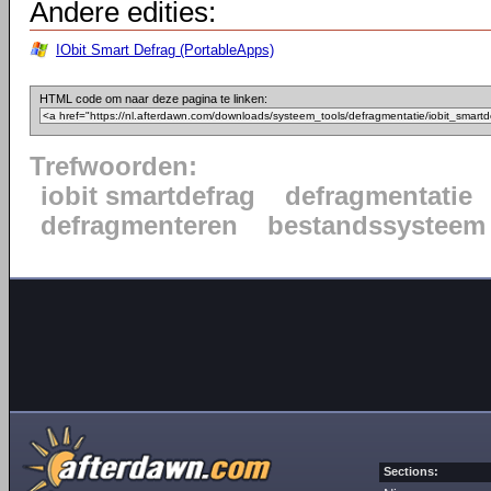
Andere edities:
IObit Smart Defrag (PortableApps)
HTML code om naar deze pagina te linken:
Trefwoorden:
iobit smartdefrag
defragmentatie
defragmenteren
bestandssysteem
Sections: