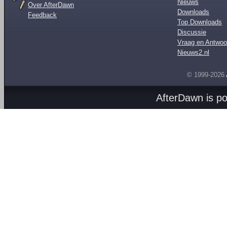
Nieuws
Over AfterDawn
Downloads
Feedback
Top Downloads
Discussie
Vraag en Antwoo
Nieuws2.nl
© 1999-2026
AfterDawn is p