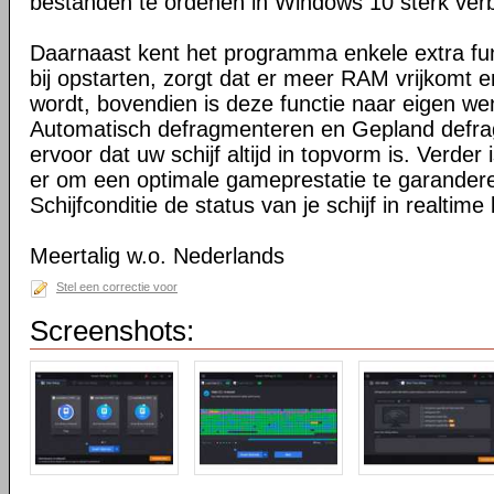
bestanden te ordenen in Windows 10 sterk verb
Daarnaast kent het programma enkele extra fu
bij opstarten, zorgt dat er meer RAM vrijkomt e
wordt, bovendien is deze functie naar eigen we
Automatisch defragmenteren en Gepland defr
ervoor dat uw schijf altijd in topvorm is. Verde
er om een optimale gameprestatie te garander
Schijfconditie de status van je schijf in realtime
Meertalig w.o. Nederlands
Stel een correctie voor
Screenshots: