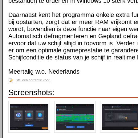
bestanden te ordenen in Windows 10 sterk verb
Daarnaast kent het programma enkele extra fu
bij opstarten, zorgt dat er meer RAM vrijkomt e
wordt, bovendien is deze functie naar eigen we
Automatisch defragmenteren en Gepland defr
ervoor dat uw schijf altijd in topvorm is. Verde
er om een optimale gameprestatie te garander
Schijfconditie de status van je schijf in realtime
Meertalig w.o. Nederlands
Stel een correctie voor
Screenshots: