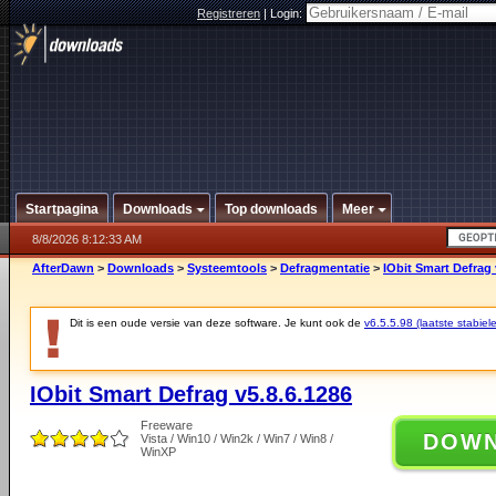
Registreren
|
Login:
Startpagina
Downloads
Top downloads
Meer
8/8/2026 8:12:33 AM
AfterDawn
>
Downloads
>
Systeemtools
>
Defragmentatie
>
IObit Smart Defrag 
Dit is een oude versie van deze software. Je kunt ook de
v6.5.5.98 (laatste stabiele
IObit Smart Defrag v5.8.6.1286
Freeware
DOW
Vista / Win10 / Win2k / Win7 / Win8 /
WinXP