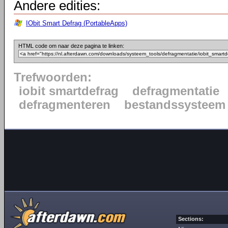
Andere edities:
IObit Smart Defrag (PortableApps)
HTML code om naar deze pagina te linken:
Trefwoorden:
iobit smartdefrag
defragmentatie
defragmenteren
bestandssysteem
Sections: