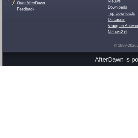
Nieuws
Over AfterDawn
Downloads
Feedback
Top Downloads
Discussie
Vraag en Antwoo
Nieuws2.nl
© 1999-2026
AfterDawn is p