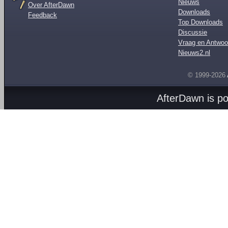
Nieuws
Over AfterDawn
Downloads
Feedback
Top Downloads
Discussie
Vraag en Antwoo
Nieuws2.nl
© 1999-2026
AfterDawn is p