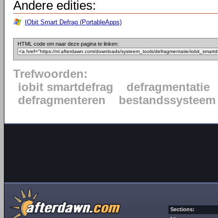
Andere edities:
IObit Smart Defrag (PortableApps)
HTML code om naar deze pagina te linken:
Trefwoorden:
iobit smartdefrag
defragmentatie
defragmenteren
bestandssysteem
Sections: