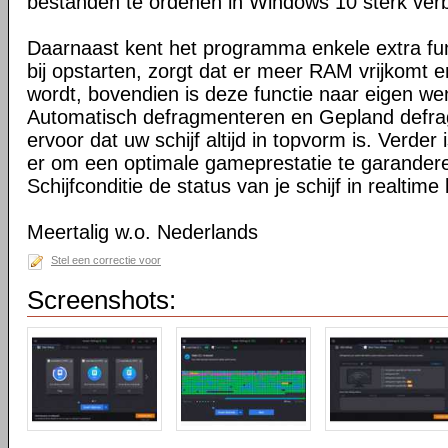
bestanden te ordenen in Windows 10 sterk verb
Daarnaast kent het programma enkele extra fu
bij opstarten, zorgt dat er meer RAM vrijkomt e
wordt, bovendien is deze functie naar eigen we
Automatisch defragmenteren en Gepland defr
ervoor dat uw schijf altijd in topvorm is. Verde
er om een optimale gameprestatie te garander
Schijfconditie de status van je schijf in realtime
Meertalig w.o. Nederlands
Stel een correctie voor
Screenshots: