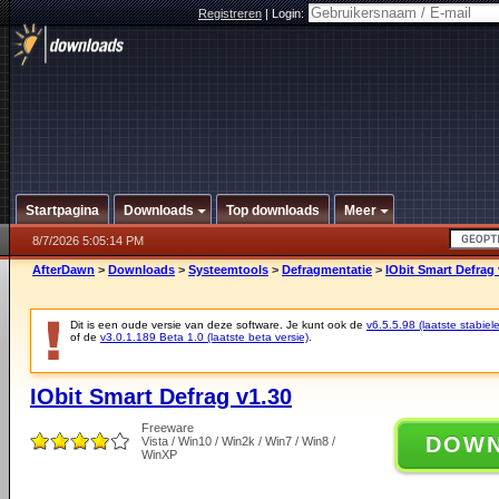
Registreren
|
Login:
Startpagina
Downloads
Top downloads
Meer
8/7/2026 5:05:14 PM
AfterDawn
>
Downloads
>
Systeemtools
>
Defragmentatie
>
IObit Smart Defrag 
Dit is een oude versie van deze software. Je kunt ook de
v6.5.5.98 (laatste stabiele
of de
v3.0.1.189 Beta 1.0 (laatste beta versie)
.
IObit Smart Defrag v1.30
Freeware
DOW
Vista / Win10 / Win2k / Win7 / Win8 /
WinXP