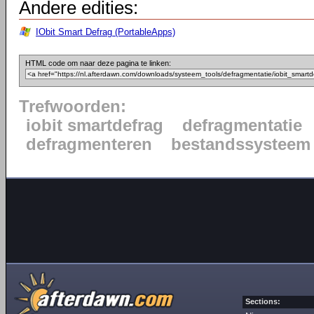
Andere edities:
IObit Smart Defrag (PortableApps)
HTML code om naar deze pagina te linken:
Trefwoorden:
iobit smartdefrag
defragmentatie
defragmenteren
bestandssysteem
Sections: