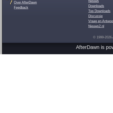
Nieuws
Over AfterDawn
Downloads
Feedback
Top Downloads
Discussie
Vraag en Antwoo
Nieuws2.nl
© 1999-2026
AfterDawn is p