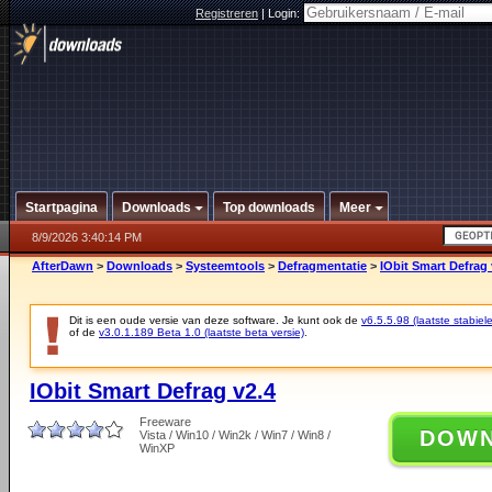
Registreren
|
Login:
Startpagina
Downloads
Top downloads
Meer
8/9/2026 3:40:14 PM
AfterDawn
>
Downloads
>
Systeemtools
>
Defragmentatie
>
IObit Smart Defrag 
Dit is een oude versie van deze software. Je kunt ook de
v6.5.5.98 (laatste stabiele
of de
v3.0.1.189 Beta 1.0 (laatste beta versie)
.
IObit Smart Defrag v2.4
Freeware
DOW
Vista / Win10 / Win2k / Win7 / Win8 /
WinXP