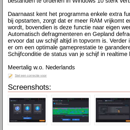
bestanden te ordenen in Windows 10 sterk verb
Daarnaast kent het programma enkele extra fu
bij opstarten, zorgt dat er meer RAM vrijkomt e
wordt, bovendien is deze functie naar eigen we
Automatisch defragmenteren en Gepland defr
ervoor dat uw schijf altijd in topvorm is. Verde
er om een optimale gameprestatie te garander
Schijfconditie de status van je schijf in realtime
Meertalig w.o. Nederlands
Stel een correctie voor
Screenshots: