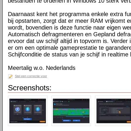
bestanden te ordenen in Windows 10 sterk verb
Daarnaast kent het programma enkele extra fu
bij opstarten, zorgt dat er meer RAM vrijkomt e
wordt, bovendien is deze functie naar eigen we
Automatisch defragmenteren en Gepland defr
ervoor dat uw schijf altijd in topvorm is. Verde
er om een optimale gameprestatie te garander
Schijfconditie de status van je schijf in realtime
Meertalig w.o. Nederlands
Stel een correctie voor
Screenshots: