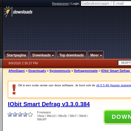
Registreren
|
Login:
Startpagina
Downloads
Top downloads
Meer
8/9/2026 2:30:27 PM
AfterDawn
>
Downloads
>
Systeemtools
>
Defragmentatie
>
IObit Smart Defrag 
Dit is een oude versie van deze software. Je kunt ook de
v6.5.5.98 (laatste stabiele
IObit Smart Defrag v3.3.0.384
Freeware
DOW
Vista / Win10 / Win2k / Win7 / Win8 /
WinXP