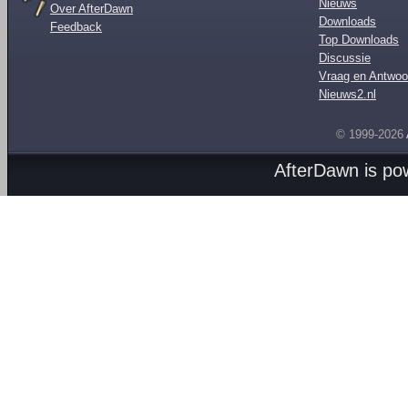
Nieuws
Over AfterDawn
Downloads
Feedback
Top Downloads
Discussie
Vraag en Antwoo
Nieuws2.nl
© 1999-2026
AfterDawn is p