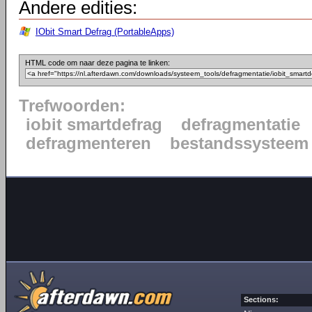
Andere edities:
IObit Smart Defrag (PortableApps)
HTML code om naar deze pagina te linken:
Trefwoorden:
iobit smartdefrag
defragmentatie
defragmenteren
bestandssysteem
Sections: