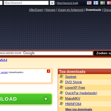
|
Wachtwoord kwijt
AfterDawn
|
Nieuws
|
Vraag en Antwoord
|
Downloads
|
Discu
v5.0.2
Top downloads
X
 versie)
downloaden.
Spotnet
DVD Shrink
coverXP Free
QuickPar (nederlands)
NLOAD
MakeMKV
HWiNFO64
Meer top downloads