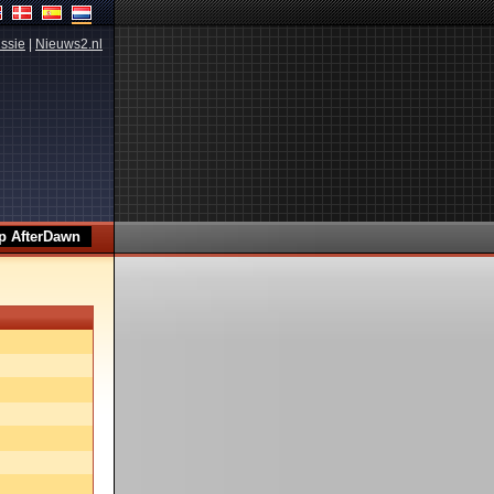
ssie
|
Nieuws2.nl