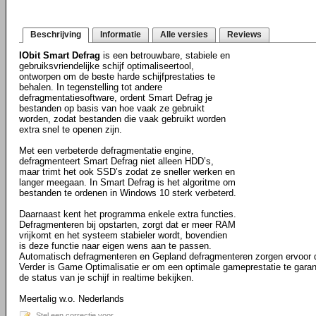
Beschrijving
Informatie
Alle versies
Reviews
IObit Smart Defrag
is een betrouwbare, stabiele en
gebruiksvriendelijke schijf optimaliseertool,
ontworpen om de beste harde schijfprestaties te
behalen. In tegenstelling tot andere
defragmentatiesoftware, ordent Smart Defrag je
bestanden op basis van hoe vaak ze gebruikt
worden, zodat bestanden die vaak gebruikt worden
extra snel te openen zijn.
Met een verbeterde defragmentatie engine,
defragmenteert Smart Defrag niet alleen HDD’s,
maar trimt het ook SSD’s zodat ze sneller werken en
langer meegaan. In Smart Defrag is het algoritme om
bestanden te ordenen in Windows 10 sterk verbeterd.
Daarnaast kent het programma enkele extra functies.
Defragmenteren bij opstarten, zorgt dat er meer RAM
vrijkomt en het systeem stabieler wordt, bovendien
is deze functie naar eigen wens aan te passen.
Automatisch defragmenteren en Gepland defragmenteren zorgen ervoor dat
Verder is Game Optimalisatie er om een optimale gameprestatie te garan
de status van je schijf in realtime bekijken.
Meertalig w.o. Nederlands
Stel een correctie voor