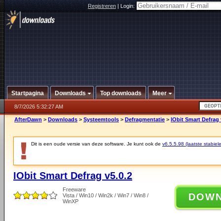
Registreren
|
Login:
Startpagina
Downloads
Top downloads
Meer
8/7/2026 5:32:27 AM
AfterDawn
>
Downloads
>
Systeemtools
>
Defragmentatie
>
IObit Smart Defrag 
Dit is een oude versie van deze software. Je kunt ook de
v6.5.5.98 (laatste stabiele
IObit Smart Defrag v5.0.2
Freeware
DOW
Vista / Win10 / Win2k / Win7 / Win8 /
WinXP