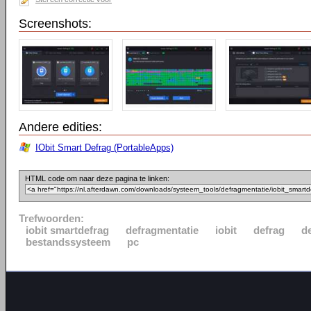
Screenshots:
Andere edities:
IObit Smart Defrag (PortableApps)
HTML code om naar deze pagina te linken:
Trefwoorden:
iobit smartdefrag
defragmentatie
iobit
defrag
d
bestandssysteem
pc