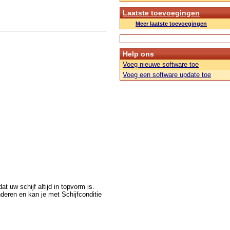
Laatste toevoegingen
Meer laatste toevoegingen
Help ons
Voeg nieuwe software toe
Voeg een software update toe
 uw schijf altijd in topvorm is.
deren en kan je met Schijfconditie