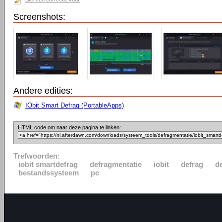
Screenshots:
Andere edities:
IObit Smart Defrag (PortableApps)
HTML code om naar deze pagina te linken:
Trefwoorden:
iobit smartdefrag
defragmentatie
iobit
defrag
d
bestandssysteem
pc