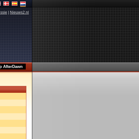
ssie
|
Nieuws2.nl