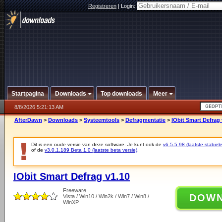
Registreren
|
Login:
Startpagina
Downloads
Top downloads
Meer
8/8/2026 5:21:13 AM
AfterDawn
>
Downloads
>
Systeemtools
>
Defragmentatie
>
IObit Smart Defrag 
Dit is een oude versie van deze software. Je kunt ook de
v6.5.5.98 (laatste stabiele
of de
v3.0.1.189 Beta 1.0 (laatste beta versie)
.
IObit Smart Defrag v1.10
Freeware
DOW
Vista / Win10 / Win2k / Win7 / Win8 /
WinXP