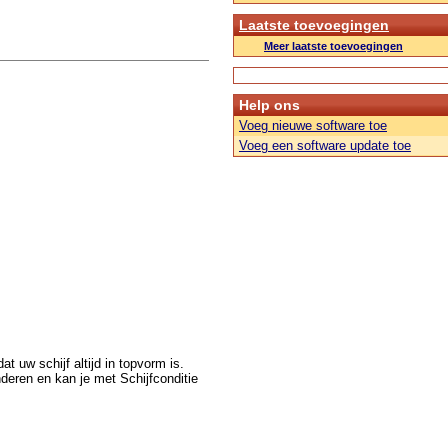
Laatste toevoegingen
Meer laatste toevoegingen
Help ons
Voeg nieuwe software toe
Voeg een software update toe
 uw schijf altijd in topvorm is.
deren en kan je met Schijfconditie