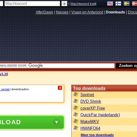
|
Wachtwoord kwijt
AfterDawn
|
Nieuws
|
Vraag en Antwoord
|
Downloads
|
Discu
v1.10
Top downloads
X
 versie)
downloaden.
Spotnet
DVD Shrink
coverXP Free
QuickPar (nederlands)
NLOAD
MakeMKV
HWiNFO64
Meer top downloads