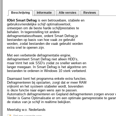
Beschrijving
Informatie
Alle versies
Reviews
IObit Smart Defrag
is een betrouwbare, stabiele en
gebruiksvriendelijke schijf optimaliseertool,
ontworpen om de beste harde schijfprestaties te
behalen. In tegenstelling tot andere
defragmentatiesoftware, ordent Smart Defrag je
bestanden op basis van hoe vaak ze gebruikt
worden, zodat bestanden die vaak gebruikt worden
extra snel te openen zijn.
Met een verbeterde defragmentatie engine,
defragmenteert Smart Defrag niet alleen HDD’s,
maar trimt het ook SSD’s zodat ze sneller werken en
langer meegaan. In Smart Defrag is het algoritme om
bestanden te ordenen in Windows 10 sterk verbeterd.
Daarnaast kent het programma enkele extra functies.
Defragmenteren bij opstarten, zorgt dat er meer RAM
vrijkomt en het systeem stabieler wordt, bovendien
is deze functie naar eigen wens aan te passen.
Automatisch defragmenteren en Gepland defragmenteren zorgen ervoor dat
Verder is Game Optimalisatie er om een optimale gameprestatie te garan
de status van je schijf in realtime bekijken.
Meertalig w.o. Nederlands
Stel een correctie voor