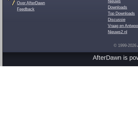
Nieuws
Over AfterDawn
Downloads
Feedback
Top Downloads
Discussie
Vraag en Antwoo
Nieuws2.nl
© 1999-2026
AfterDawn is p