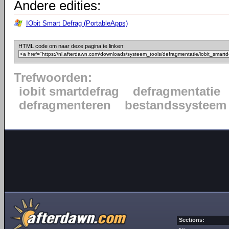
Andere edities:
IObit Smart Defrag (PortableApps)
HTML code om naar deze pagina te linken:
Trefwoorden:
iobit smartdefrag
defragmentatie
defragmenteren
bestandssysteem
Sections: