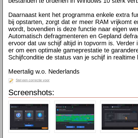
bestanden te ordenen in Windows 10 sterk verb
Daarnaast kent het programma enkele extra fu
bij opstarten, zorgt dat er meer RAM vrijkomt e
wordt, bovendien is deze functie naar eigen we
Automatisch defragmenteren en Gepland defr
ervoor dat uw schijf altijd in topvorm is. Verde
er om een optimale gameprestatie te garander
Schijfconditie de status van je schijf in realtime
Meertalig w.o. Nederlands
Stel een correctie voor
Screenshots: