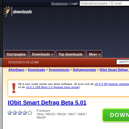
Registreren
|
Login:
Startpagina
Downloads
Top downloads
Meer
8/10/2026 5:43:12 AM
AfterDawn
>
Downloads
>
Systeemtools
>
Defragmentatie
>
IObit Smart Defrag 
Dit is een oude versie van deze software. Je kunt ook de
v6.5.5.98 (laatste stabiele
of de
v3.0.1.189 Beta 1.0 (laatste beta versie)
.
IObit Smart Defrag Beta 5.01
Freeware
DOW
Vista / Win10 / Win2k / Win7 / Win8 /
WinXP