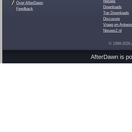
Nieuws
Over AfterDawn
Downloads
Feedback
Top Downloads
Discussie
Vraag en Antwoo
Nieuws2.nl
© 1999-2026
AfterDawn is p