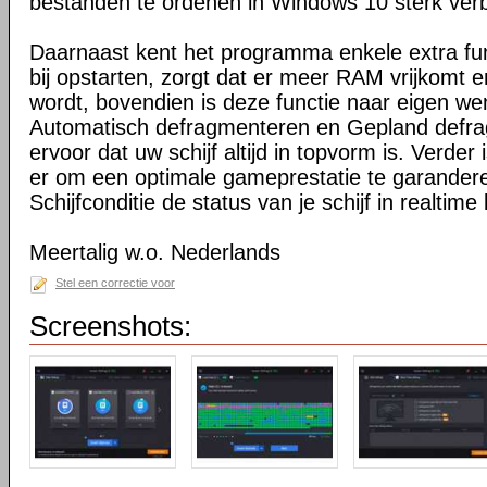
bestanden te ordenen in Windows 10 sterk verb
Daarnaast kent het programma enkele extra fu
bij opstarten, zorgt dat er meer RAM vrijkomt e
wordt, bovendien is deze functie naar eigen we
Automatisch defragmenteren en Gepland defr
ervoor dat uw schijf altijd in topvorm is. Verde
er om een optimale gameprestatie te garander
Schijfconditie de status van je schijf in realtime
Meertalig w.o. Nederlands
Stel een correctie voor
Screenshots: