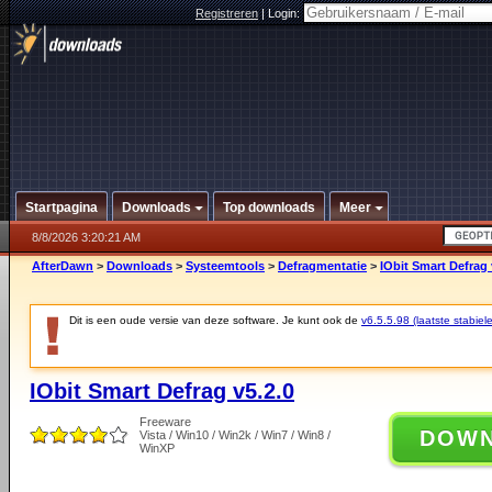
Registreren
|
Login:
Startpagina
Downloads
Top downloads
Meer
8/8/2026 3:20:21 AM
AfterDawn
>
Downloads
>
Systeemtools
>
Defragmentatie
>
IObit Smart Defrag 
Dit is een oude versie van deze software. Je kunt ook de
v6.5.5.98 (laatste stabiele
IObit Smart Defrag v5.2.0
Freeware
DOW
Vista / Win10 / Win2k / Win7 / Win8 /
WinXP