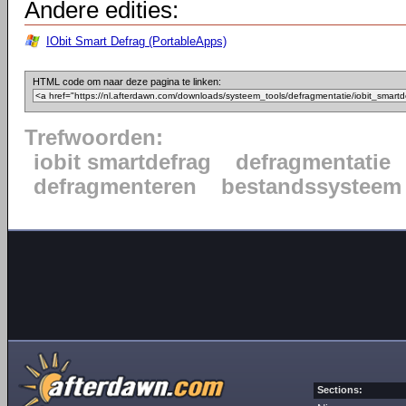
Andere edities:
IObit Smart Defrag (PortableApps)
HTML code om naar deze pagina te linken:
Trefwoorden:
iobit smartdefrag
defragmentatie
defragmenteren
bestandssysteem
Sections: