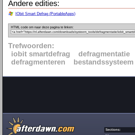
Andere edities:
IObit Smart Defrag (PortableApps)
HTML code om naar deze pagina te linken:
Trefwoorden:
iobit smartdefrag
defragmentatie
defragmenteren
bestandssysteem
Sections: