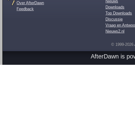
Nieuws
Over AfterDawn
Downloads
Feedback
Top Downloads
Discussie
Vraag en Antwoo
Nieuws2.nl
© 1999-2026
AfterDawn is p