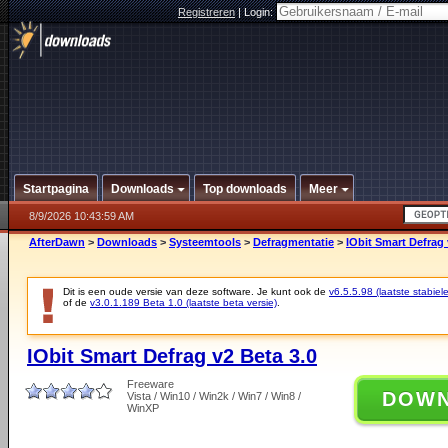
Registreren
|
Login:
Startpagina
Downloads
Top downloads
Meer
8/9/2026 10:43:59 AM
AfterDawn
>
Downloads
>
Systeemtools
>
Defragmentatie
>
IObit Smart Defrag 
Dit is een oude versie van deze software. Je kunt ook de
v6.5.5.98 (laatste stabiele
of de
v3.0.1.189 Beta 1.0 (laatste beta versie)
.
IObit Smart Defrag v2 Beta 3.0
Freeware
DOW
Vista / Win10 / Win2k / Win7 / Win8 /
WinXP