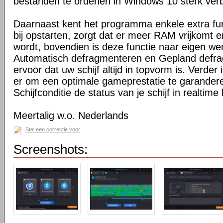
bestanden te ordenen in Windows 10 sterk verb
Daarnaast kent het programma enkele extra fu
bij opstarten, zorgt dat er meer RAM vrijkomt e
wordt, bovendien is deze functie naar eigen we
Automatisch defragmenteren en Gepland defr
ervoor dat uw schijf altijd in topvorm is. Verde
er om een optimale gameprestatie te garander
Schijfconditie de status van je schijf in realtime
Meertalig w.o. Nederlands
Stel een correctie voor
Screenshots: