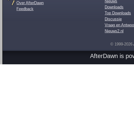
Nieuws
Over AfterDawn
Downloads
Feedback
Top Downloads
Discussie
Vraag en Antwoo
Nieuws2.nl
© 1999-2026
AfterDawn is p