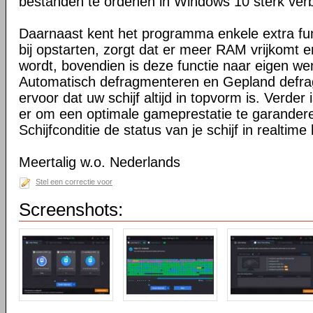
bestanden te ordenen in Windows 10 sterk verb
Daarnaast kent het programma enkele extra fu
bij opstarten, zorgt dat er meer RAM vrijkomt e
wordt, bovendien is deze functie naar eigen we
Automatisch defragmenteren en Gepland defr
ervoor dat uw schijf altijd in topvorm is. Verde
er om een optimale gameprestatie te garander
Schijfconditie de status van je schijf in realtime
Meertalig w.o. Nederlands
Stel een correctie voor
Screenshots: