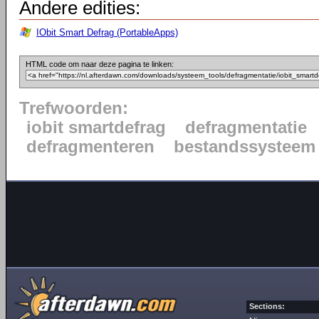
Andere edities:
IObit Smart Defrag (PortableApps)
HTML code om naar deze pagina te linken:
Trefwoorden:
iobit smartdefrag
defragmentatie
defragmenteren
bestandssysteem
Sections: