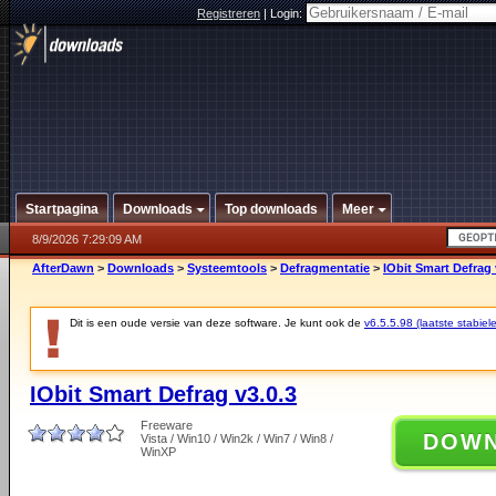
Registreren
|
Login:
Startpagina
Downloads
Top downloads
Meer
8/9/2026 7:29:09 AM
AfterDawn
>
Downloads
>
Systeemtools
>
Defragmentatie
>
IObit Smart Defrag 
Dit is een oude versie van deze software. Je kunt ook de
v6.5.5.98 (laatste stabiele
IObit Smart Defrag v3.0.3
Freeware
DOW
Vista / Win10 / Win2k / Win7 / Win8 /
WinXP