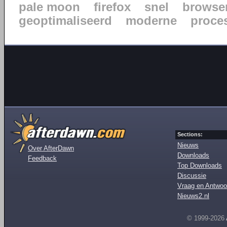
pale moon
firefox
snel
browse
geoptimaliseerd
moderne
proce
Sections:
Nieuws
Over AfterDawn
Downloads
Feedback
Top Downloads
Discussie
Vraag en Antwoo
Nieuws2.nl
© 1999-2026