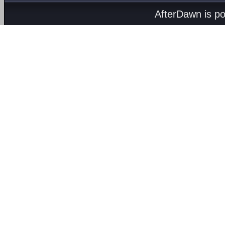
AfterDawn is p