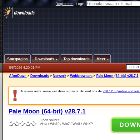
Registreren
|
Login:
Startpagina
Downloads
Top downloads
Meer
8/8/2026 4:20:01 PM
AfterDawn
>
Downloads
>
Netwerk
>
Webbrowsers
>
Pale Moon (64-bit) v28.7.1
Dit is een oude versie van deze software. Je kunt ook de
v28.12.0 (laatste stabiele
Pale Moon (64-bit) v28.7.1
Open source
DOW
Vista / Win10 / Win7 / Win8 / WinXP