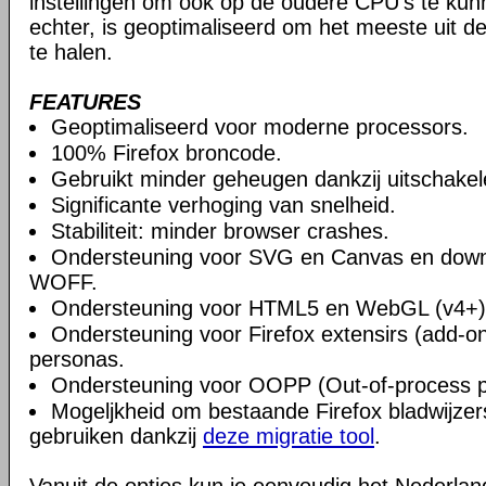
instellingen om ook op de oudere CPU's te ku
echter, is geoptimaliseerd om het meeste uit 
te halen.
FEATURES
Geoptimaliseerd voor moderne processors.
100% Firefox broncode.
Gebruikt minder geheugen dankzij uitschake
Significante verhoging van snelheid.
Stabiliteit: minder browser crashes.
Ondersteuning voor SVG en Canvas en downlo
WOFF.
Ondersteuning voor HTML5 en WebGL (v4+)
Ondersteuning voor Firefox extensirs (add-o
personas.
Ondersteuning voor OOPP (Out-of-process pl
Mogeljkheid om bestaande Firefox bladwijzers
gebruiken dankzij
deze migratie tool
.