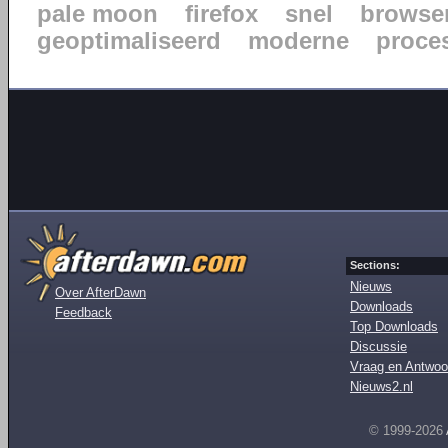
pale moon
firefox
snel
browse
geoptimaliseerd
moderne
proce
Sections:
Nieuws
Over AfterDawn
Downloads
Feedback
Top Downloads
Discussie
Vraag en Antwoo
Nieuws2.nl
© 1999-2026