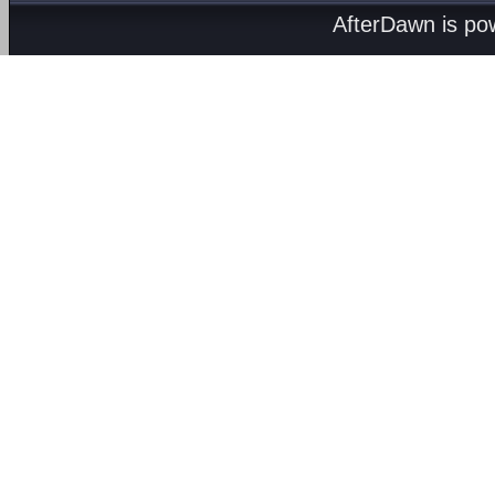
AfterDawn is p