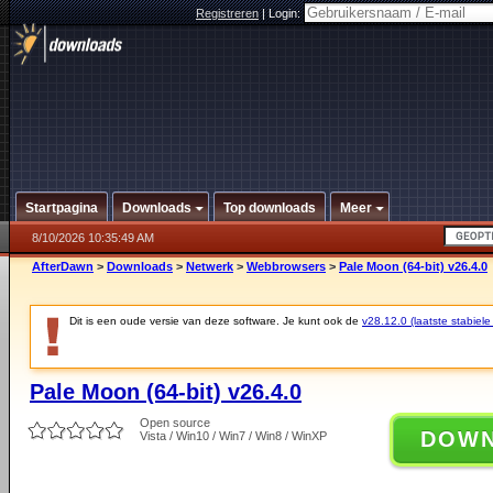
Registreren
|
Login:
Startpagina
Downloads
Top downloads
Meer
8/10/2026 10:35:49 AM
AfterDawn
>
Downloads
>
Netwerk
>
Webbrowsers
>
Pale Moon (64-bit) v26.4.0
Dit is een oude versie van deze software. Je kunt ook de
v28.12.0 (laatste stabiele
Pale Moon (64-bit) v26.4.0
Open source
DOW
Vista / Win10 / Win7 / Win8 / WinXP