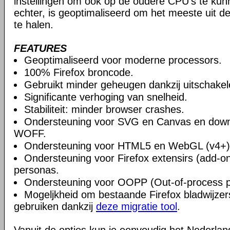
instellingen om ook op de oudere CPU's te ku
echter, is geoptimaliseerd om het meeste uit 
te halen.
FEATURES
Geoptimaliseerd voor moderne processors.
100% Firefox broncode.
Gebruikt minder geheugen dankzij uitschake
Significante verhoging van snelheid.
Stabiliteit: minder browser crashes.
Ondersteuning voor SVG en Canvas en downlo
WOFF.
Ondersteuning voor HTML5 en WebGL (v4+)
Ondersteuning voor Firefox extensirs (add-o
personas.
Ondersteuning voor OOPP (Out-of-process pl
Mogeljkheid om bestaande Firefox bladwijzers
gebruiken dankzij
deze migratie tool
.