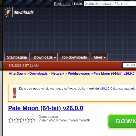
Registreren
|
Login:
Startpagina
Downloads
Top downloads
Meer
8/6/2026 8:57:11 AM
AfterDawn
>
Downloads
>
Netwerk
>
Webbrowsers
>
Pale Moon (64-bit) v26.0.0
Dit is een oude versie van deze software. Je kunt ook de
v28.12.0 (laatste stabiele
Pale Moon (64-bit) v26.0.0
Open source
DOW
Vista / Win10 / Win7 / Win8 / WinXP