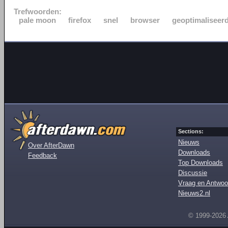
Trefwoorden:
pale moon
firefox
snel
browser
geoptimaliseer
Sections:
Nieuws
Over AfterDawn
Downloads
Feedback
Top Downloads
Discussie
Vraag en Antwoo
Nieuws2.nl
© 1999-2026