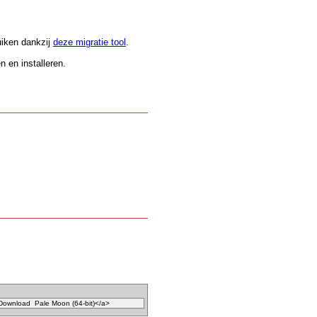
.
uiken dankzij
deze migratie tool
.
 en installeren.