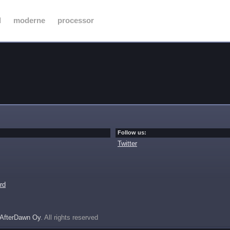
d
moderne
processor
Follow us:
Twitter
rd
AfterDawn Oy
. All rights reserved