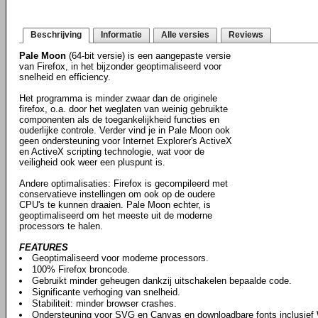
Beschrijving
Informatie
Alle versies
Reviews
Pale Moon
(64-bit versie) is een aangepaste versie
van Firefox, in het bijzonder geoptimaliseerd voor
snelheid en efficiency.
Het programma is minder zwaar dan de originele
firefox, o.a. door het weglaten van weinig gebruikte
componenten als de toegankelijkheid functies en
ouderlijke controle. Verder vind je in Pale Moon ook
geen ondersteuning voor Internet Explorer's ActiveX
en ActiveX scripting technologie, wat voor de
veiligheid ook weer een pluspunt is.
Andere optimalisaties: Firefox is gecompileerd met
conservatieve instellingen om ook op de oudere
CPU's te kunnen draaien. Pale Moon echter, is
geoptimaliseerd om het meeste uit de moderne
processors te halen.
FEATURES
Geoptimaliseerd voor moderne processors.
100% Firefox broncode.
Gebruikt minder geheugen dankzij uitschakelen bepaalde code.
Significante verhoging van snelheid.
Stabiliteit: minder browser crashes.
Ondersteuning voor SVG en Canvas en downloadbare fonts inclusie