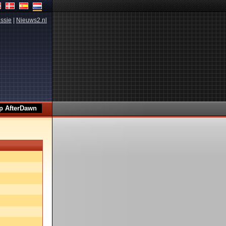
ssie
|
Nieuws2.nl