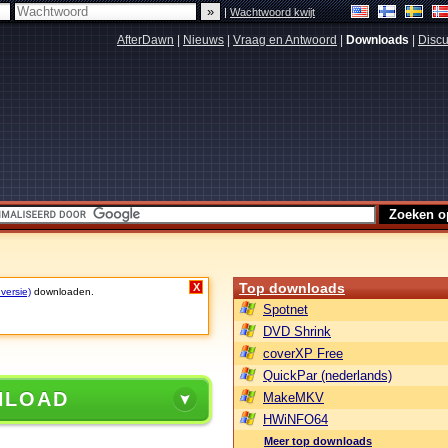
|
Wachtwoord kwijt
AfterDawn
|
Nieuws
|
Vraag en Antwoord
|
Downloads
|
Discu
Top downloads
X
 versie)
downloaden.
Spotnet
DVD Shrink
coverXP Free
QuickPar (nederlands)
NLOAD
MakeMKV
HWiNFO64
Meer top downloads