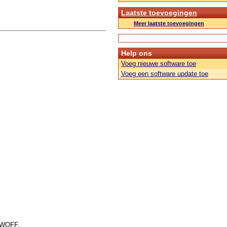
Laatste toevoegingen
Meer laatste toevoegingen
Help ons
Voeg nieuwe software toe
Voeg een software update toe
f WOFF.