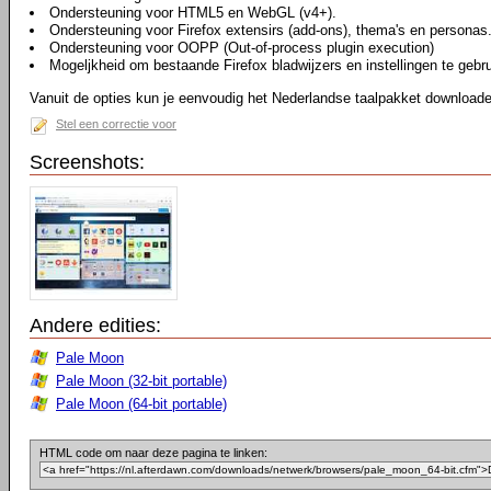
Ondersteuning voor HTML5 en WebGL (v4+).
Ondersteuning voor Firefox extensirs (add-ons), thema's en personas
Ondersteuning voor OOPP (Out-of-process plugin execution)
Mogeljkheid om bestaande Firefox bladwijzers en instellingen te gebr
Vanuit de opties kun je eenvoudig het Nederlandse taalpakket downloaden
Stel een correctie voor
Screenshots:
Andere edities:
Pale Moon
Pale Moon (32-bit portable)
Pale Moon (64-bit portable)
HTML code om naar deze pagina te linken: