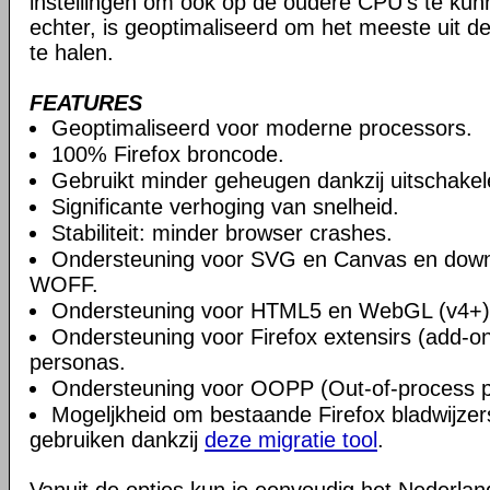
instellingen om ook op de oudere CPU's te ku
echter, is geoptimaliseerd om het meeste uit 
te halen.
FEATURES
Geoptimaliseerd voor moderne processors.
100% Firefox broncode.
Gebruikt minder geheugen dankzij uitschake
Significante verhoging van snelheid.
Stabiliteit: minder browser crashes.
Ondersteuning voor SVG en Canvas en downlo
WOFF.
Ondersteuning voor HTML5 en WebGL (v4+)
Ondersteuning voor Firefox extensirs (add-o
personas.
Ondersteuning voor OOPP (Out-of-process pl
Mogeljkheid om bestaande Firefox bladwijzers
gebruiken dankzij
deze migratie tool
.