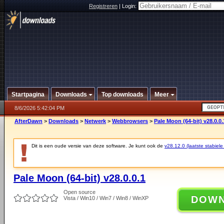
Registreren
|
Login:
Startpagina
Downloads
Top downloads
Meer
8/6/2026 5:42:04 PM
AfterDawn
>
Downloads
>
Netwerk
>
Webbrowsers
>
Pale Moon (64-bit) v28.0.0.
Dit is een oude versie van deze software. Je kunt ook de
v28.12.0 (laatste stabiele
Pale Moon (64-bit) v28.0.0.1
Open source
DOW
Vista / Win10 / Win7 / Win8 / WinXP