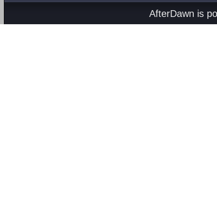
AfterDawn is p