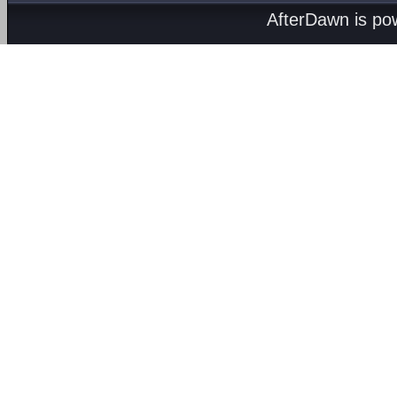
AfterDawn is p