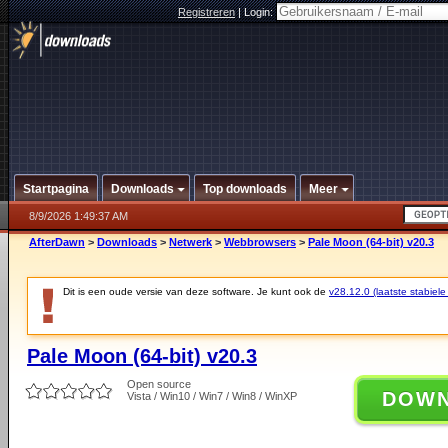
Registreren
|
Login:
Startpagina
Downloads
Top downloads
Meer
8/9/2026 1:49:37 AM
AfterDawn
>
Downloads
>
Netwerk
>
Webbrowsers
>
Pale Moon (64-bit) v20.3
Dit is een oude versie van deze software. Je kunt ook de
v28.12.0 (laatste stabiele
Pale Moon (64-bit) v20.3
Open source
DOW
Vista / Win10 / Win7 / Win8 / WinXP