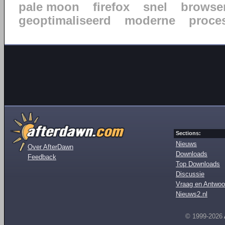
pale moon
firefox
snel
browse
geoptimaliseerd
moderne
proce
Sections:
Nieuws
Over AfterDawn
Downloads
Feedback
Top Downloads
Discussie
Vraag en Antwoo
Nieuws2.nl
© 1999-2026