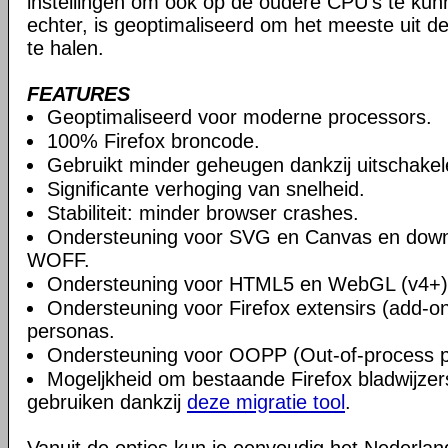
instellingen om ook op de oudere CPU's te ku
echter, is geoptimaliseerd om het meeste uit 
te halen.
FEATURES
Geoptimaliseerd voor moderne processors.
100% Firefox broncode.
Gebruikt minder geheugen dankzij uitschake
Significante verhoging van snelheid.
Stabiliteit: minder browser crashes.
Ondersteuning voor SVG en Canvas en downlo
WOFF.
Ondersteuning voor HTML5 en WebGL (v4+)
Ondersteuning voor Firefox extensirs (add-o
personas.
Ondersteuning voor OOPP (Out-of-process pl
Mogeljkheid om bestaande Firefox bladwijzers
gebruiken dankzij
deze migratie tool
.