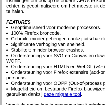
instellingen om ook op de oudere CPU's te ku
echter, is geoptimaliseerd om het meeste uit 
te halen.
FEATURES
Geoptimaliseerd voor moderne processors.
100% Firefox broncode.
Gebruikt minder geheugen dankzij uitschake
Significante verhoging van snelheid.
Stabiliteit: minder browser crashes.
Ondersteuning voor SVG en Canvas en downlo
WOFF.
Ondersteuning voor HTML5 en WebGL (v4+)
Ondersteuning voor Firefox extensirs (add-o
personas.
Ondersteuning voor OOPP (Out-of-process pl
Mogeljkheid om bestaande Firefox bladwijzers
gebruiken dankzij
deze migratie tool
.