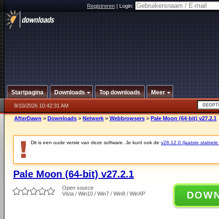
Registreren
|
Login:
Startpagina
Downloads
Top downloads
Meer
8/10/2026 10:42:31 AM
AfterDawn
>
Downloads
>
Netwerk
>
Webbrowsers
>
Pale Moon (64-bit) v27.2.1
Dit is een oude versie van deze software. Je kunt ook de
v28.12.0 (laatste stabiele
Pale Moon (64-bit) v27.2.1
Open source
DOW
Vista / Win10 / Win7 / Win8 / WinXP