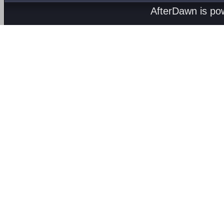
AfterDawn is p