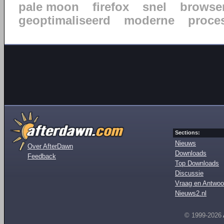
pale moon
firefox
snel
browse
geoptimaliseerd
moderne
proce
Sections:
Nieuws
Over AfterDawn
Downloads
Feedback
Top Downloads
Discussie
Vraag en Antwoo
Nieuws2.nl
© 1999-2026