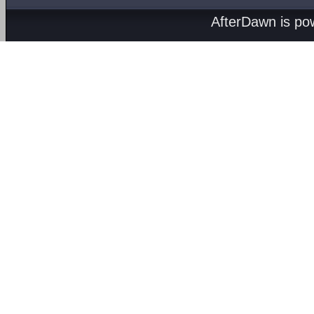
AfterDawn is p