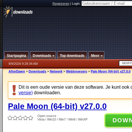
Registreren
|
Login:
Startpagina
Downloads
Top downloads
Meer
8/9/2026 9:28:34 AM
AfterDawn
>
Downloads
>
Netwerk
>
Webbrowsers
>
Pale Moon (64-bit) v27.0.0
Dit is een oude versie van deze software. Je kunt ook
versie)
downloaden.
Pale Moon (64-bit) v27.0.0
Open source
DOW
Vista / Win10 / Win7 / Win8 / WinXP