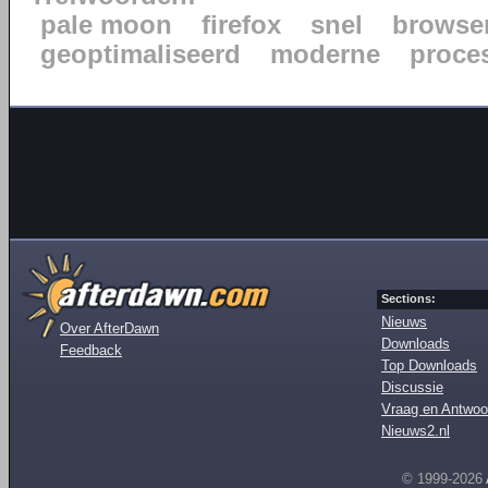
pale moon
firefox
snel
browse
geoptimaliseerd
moderne
proce
Sections:
Nieuws
Over AfterDawn
Downloads
Feedback
Top Downloads
Discussie
Vraag en Antwoo
Nieuws2.nl
© 1999-2026