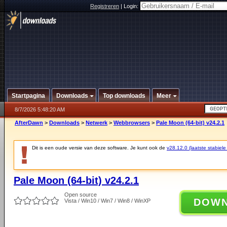
Registreren
|
Login:
Startpagina
Downloads
Top downloads
Meer
8/7/2026 5:48:20 AM
AfterDawn
>
Downloads
>
Netwerk
>
Webbrowsers
>
Pale Moon (64-bit) v24.2.1
Dit is een oude versie van deze software. Je kunt ook de
v28.12.0 (laatste stabiele
Pale Moon (64-bit) v24.2.1
Open source
DOW
Vista / Win10 / Win7 / Win8 / WinXP