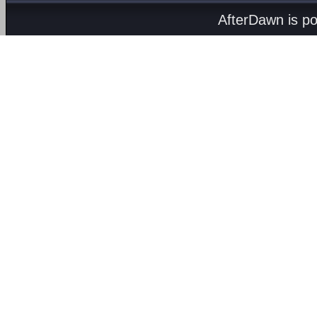
AfterDawn is p