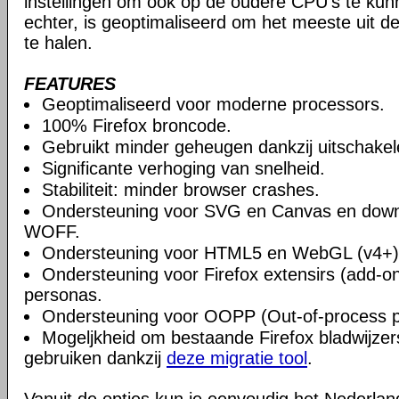
instellingen om ook op de oudere CPU's te ku
echter, is geoptimaliseerd om het meeste uit 
te halen.
FEATURES
Geoptimaliseerd voor moderne processors.
100% Firefox broncode.
Gebruikt minder geheugen dankzij uitschake
Significante verhoging van snelheid.
Stabiliteit: minder browser crashes.
Ondersteuning voor SVG en Canvas en downlo
WOFF.
Ondersteuning voor HTML5 en WebGL (v4+)
Ondersteuning voor Firefox extensirs (add-o
personas.
Ondersteuning voor OOPP (Out-of-process pl
Mogeljkheid om bestaande Firefox bladwijzers
gebruiken dankzij
deze migratie tool
.