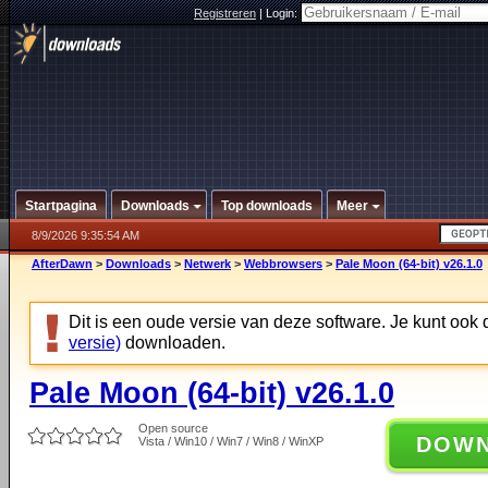
Registreren
|
Login:
Startpagina
Downloads
Top downloads
Meer
8/9/2026 9:35:54 AM
AfterDawn
>
Downloads
>
Netwerk
>
Webbrowsers
>
Pale Moon (64-bit) v26.1.0
Dit is een oude versie van deze software. Je kunt ook
versie)
downloaden.
Pale Moon (64-bit) v26.1.0
Open source
DOW
Vista / Win10 / Win7 / Win8 / WinXP