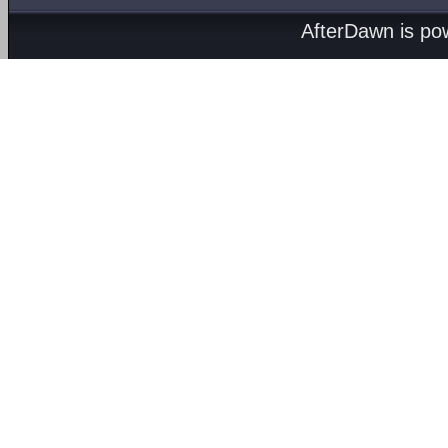
AfterDawn is p