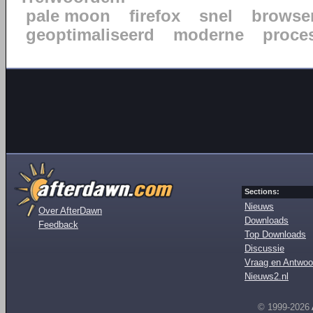
pale moon
firefox
snel
browse
geoptimaliseerd
moderne
proce
Sections:
Nieuws
Over AfterDawn
Downloads
Feedback
Top Downloads
Discussie
Vraag en Antwoo
Nieuws2.nl
© 1999-2026