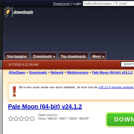
Registreren
|
Login:
Startpagina
Downloads
Top downloads
Meer
8/7/2026 8:22:56 AM
AfterDawn
>
Downloads
>
Netwerk
>
Webbrowsers
>
Pale Moon (64-bit) v24.1.2
Dit is een oude versie van deze software. Je kunt ook de
v28.12.0 (laatste stabiele
Pale Moon (64-bit) v24.1.2
Open source
DOW
Vista / Win10 / Win7 / Win8 / WinXP