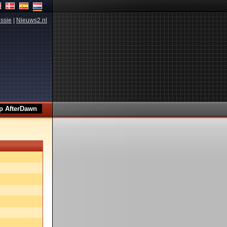
ssie
|
Nieuws2.nl