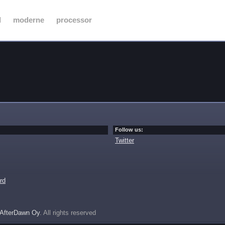
d
moderne
processor
Follow us:
Twitter
rd
AfterDawn Oy
. All rights reserved