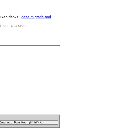
.
uiken dankzij
deze migratie tool
.
 en installeren.