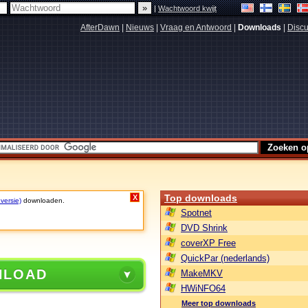
|
Wachtwoord kwijt
AfterDawn
|
Nieuws
|
Vraag en Antwoord
|
Downloads
|
Discu
Top downloads
X
 versie)
downloaden.
Spotnet
DVD Shrink
coverXP Free
QuickPar (nederlands)
NLOAD
MakeMKV
HWiNFO64
Meer top downloads