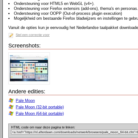
Ondersteuning voor HTML5 en WebGL (v4+).
Ondersteuning voor Firefox extensirs (add-ons), thema's en personas
Ondersteuning voor OOPP (Out-of-process plugin execution)
Mogeljkheid om bestaande Firefox bladwijzers en instellingen te gebr
Vanuit de opties kun je eenvoudig het Nederlandse taalpakket downloaden
Stel een correctie voor
Screenshots:
Andere edities:
Pale Moon
Pale Moon (32-bit portable)
Pale Moon (64-bit portable)
HTML code om naar deze pagina te linken: