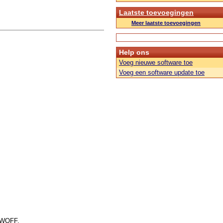
Laatste toevoegingen
Meer laatste toevoegingen
Help ons
Voeg nieuwe software toe
Voeg een software update toe
f WOFF.