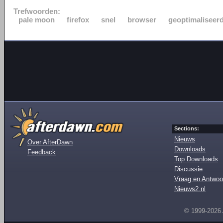
Trefwoorden:
pale moon
firefox
snel
browser
geoptimaliseer
Sections:
Nieuws
Over AfterDawn
Downloads
Feedback
Top Downloads
Discussie
Vraag en Antwoo
Nieuws2.nl
© 1999-2026