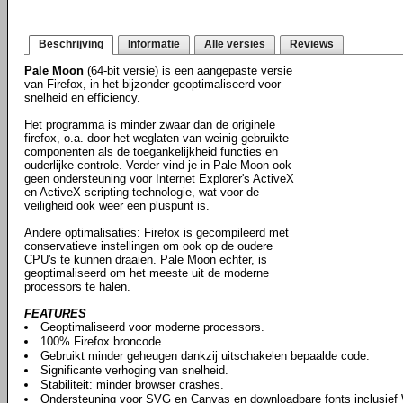
Beschrijving
Informatie
Alle versies
Reviews
Pale Moon
(64-bit versie) is een aangepaste versie
van Firefox, in het bijzonder geoptimaliseerd voor
snelheid en efficiency.
Het programma is minder zwaar dan de originele
firefox, o.a. door het weglaten van weinig gebruikte
componenten als de toegankelijkheid functies en
ouderlijke controle. Verder vind je in Pale Moon ook
geen ondersteuning voor Internet Explorer's ActiveX
en ActiveX scripting technologie, wat voor de
veiligheid ook weer een pluspunt is.
Andere optimalisaties: Firefox is gecompileerd met
conservatieve instellingen om ook op de oudere
CPU's te kunnen draaien. Pale Moon echter, is
geoptimaliseerd om het meeste uit de moderne
processors te halen.
FEATURES
Geoptimaliseerd voor moderne processors.
100% Firefox broncode.
Gebruikt minder geheugen dankzij uitschakelen bepaalde code.
Significante verhoging van snelheid.
Stabiliteit: minder browser crashes.
Ondersteuning voor SVG en Canvas en downloadbare fonts inclusie