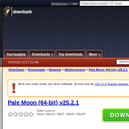
Registreren
|
Login:
Startpagina
Downloads
Top downloads
Meer
8/6/2026 10:27:21 AM
AfterDawn
>
Downloads
>
Netwerk
>
Webbrowsers
>
Pale Moon (64-bit) v25.2.1
Dit is een oude versie van deze software. Je kunt ook de
v28.12.0 (laatste stabiele
Pale Moon (64-bit) v25.2.1
Open source
DOW
Vista / Win10 / Win7 / Win8 / WinXP