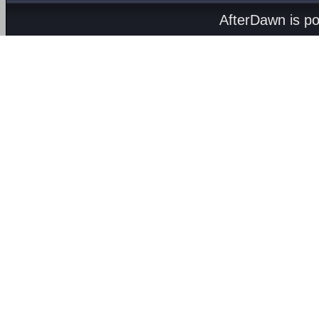
AfterDawn is p