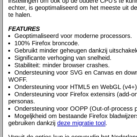
instellingen om ook op de oudere CPU's te ku
echter, is geoptimaliseerd om het meeste uit 
te halen.
FEATURES
Geoptimaliseerd voor moderne processors.
100% Firefox broncode.
Gebruikt minder geheugen dankzij uitschake
Significante verhoging van snelheid.
Stabiliteit: minder browser crashes.
Ondersteuning voor SVG en Canvas en downlo
WOFF.
Ondersteuning voor HTML5 en WebGL (v4+)
Ondersteuning voor Firefox extensirs (add-o
personas.
Ondersteuning voor OOPP (Out-of-process pl
Mogeljkheid om bestaande Firefox bladwijzers
gebruiken dankzij
deze migratie tool
.