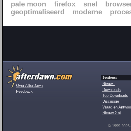
pale moon
firefox
snel
browse
geoptimaliseerd
moderne
proce
Sections:
Nieuws
Over AfterDawn
Downloads
Feedback
Top Downloads
Discussie
Vraag en Antwoo
Nieuws2.nl
© 1999-2026