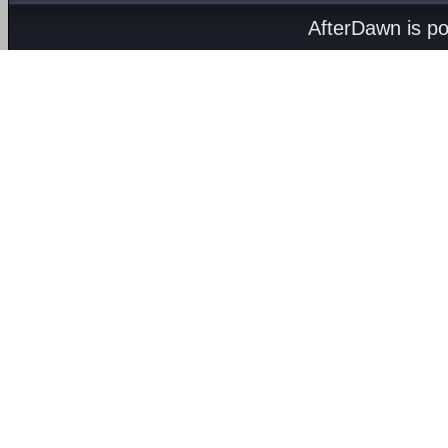
AfterDawn is p