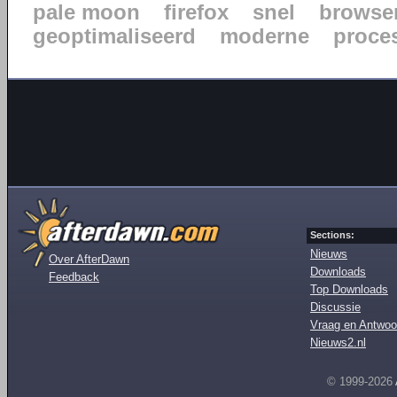
pale moon
firefox
snel
browse
geoptimaliseerd
moderne
proce
Sections:
Nieuws
Over AfterDawn
Downloads
Feedback
Top Downloads
Discussie
Vraag en Antwoo
Nieuws2.nl
© 1999-2026