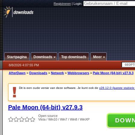
Registreren
|
Login:
Startpagina
Downloads
Top downloads
Meer
8/8/2026 4:07:55 PM
AfterDawn
>
Downloads
>
Netwerk
>
Webbrowsers
>
Pale Moon (64-bit) v27.9.3
Dit is een oude versie van deze software. Je kunt ook de
v28.12.0 (laatste stabiele
Pale Moon (64-bit) v27.9.3
Open source
DOW
Vista / Win10 / Win7 / Win8 / WinXP