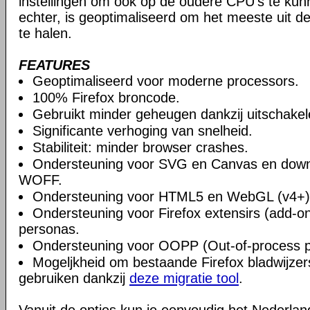
instellingen om ook op de oudere CPU's te ku
echter, is geoptimaliseerd om het meeste uit 
te halen.
FEATURES
Geoptimaliseerd voor moderne processors.
100% Firefox broncode.
Gebruikt minder geheugen dankzij uitschake
Significante verhoging van snelheid.
Stabiliteit: minder browser crashes.
Ondersteuning voor SVG en Canvas en downlo
WOFF.
Ondersteuning voor HTML5 en WebGL (v4+)
Ondersteuning voor Firefox extensirs (add-o
personas.
Ondersteuning voor OOPP (Out-of-process pl
Mogeljkheid om bestaande Firefox bladwijzers
gebruiken dankzij
deze migratie tool
.