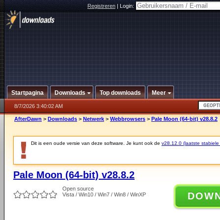
Registreren
|
Login:
Startpagina
Downloads
Top downloads
Meer
8/7/2026 3:40:02 AM
AfterDawn
>
Downloads
>
Netwerk
>
Webbrowsers
>
Pale Moon (64-bit) v28.8.2
Dit is een oude versie van deze software. Je kunt ook de
v28.12.0 (laatste stabiele
Pale Moon (64-bit) v28.8.2
Open source
DOW
Vista / Win10 / Win7 / Win8 / WinXP