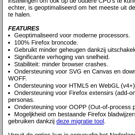
instellingen om ook op de oudere CPU's te ku
echter, is geoptimaliseerd om het meeste uit 
te halen.
FEATURES
Geoptimaliseerd voor moderne processors.
100% Firefox broncode.
Gebruikt minder geheugen dankzij uitschake
Significante verhoging van snelheid.
Stabiliteit: minder browser crashes.
Ondersteuning voor SVG en Canvas en downlo
WOFF.
Ondersteuning voor HTML5 en WebGL (v4+)
Ondersteuning voor Firefox extensirs (add-o
personas.
Ondersteuning voor OOPP (Out-of-process pl
Mogeljkheid om bestaande Firefox bladwijzers
gebruiken dankzij
deze migratie tool
.