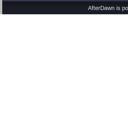
AfterDawn is p