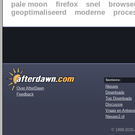
pale moon
firefox
snel
browse
geoptimaliseerd
moderne
proce
Sections:
Nieuws
Over AfterDawn
Downloads
Feedback
Top Downloads
Discussie
Vraag en Antwoo
Nieuws2.nl
© 1999-2026