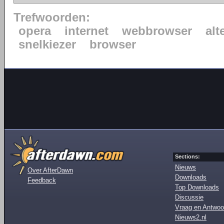
Trefwoorden:
opera
internet
webbrowser
alt
snelkiezer
browser
Sections:
Nieuws
Over AfterDawn
Downloads
Feedback
Top Downloads
Discussie
Vraag en Antwoo
Nieuws2.nl