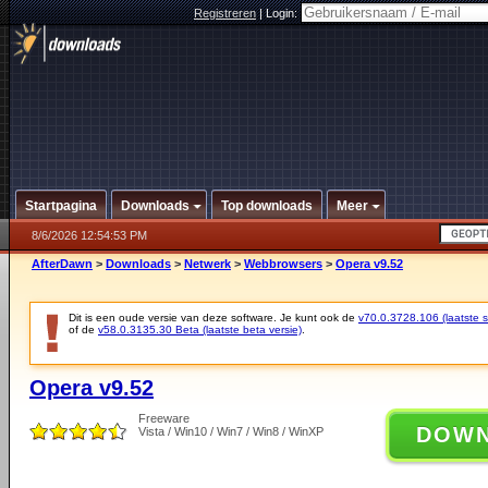
Registreren
|
Login:
Startpagina
Downloads
Top downloads
Meer
8/6/2026 12:54:53 PM
AfterDawn
>
Downloads
>
Netwerk
>
Webbrowsers
>
Opera v9.52
Dit is een oude versie van deze software. Je kunt ook de
v70.0.3728.106 (laatste st
of de
v58.0.3135.30 Beta (laatste beta versie)
.
Opera v9.52
Freeware
DOW
Vista / Win10 / Win7 / Win8 / WinXP