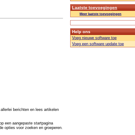
Laatste toevoegingen
Meer laatste toevoegingen
Help ons
Voeg nieuwe software toe
Voeg een software update toe
llerlei berichten en lees artikelen
 op een aangepaste startpagina
nde opties voor zoeken en groeperen.