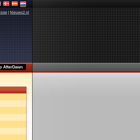
ssie
|
Nieuws2.nl