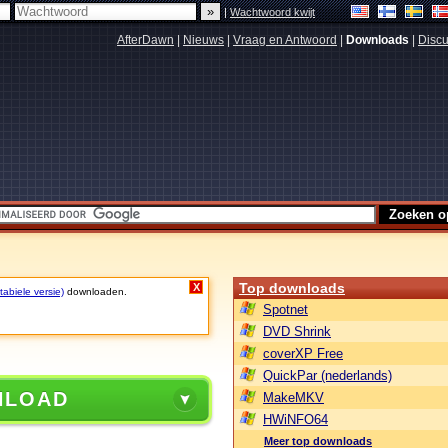
|
Wachtwoord kwijt
AfterDawn
|
Nieuws
|
Vraag en Antwoord
|
Downloads
|
Discu
Top downloads
X
abiele versie)
downloaden.
Spotnet
DVD Shrink
coverXP Free
QuickPar (nederlands)
NLOAD
MakeMKV
HWiNFO64
Meer top downloads