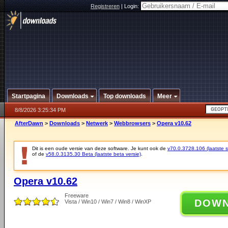
Registreren
|
Login:
Startpagina
Downloads
Top downloads
Meer
8/8/2026 3:25:34 PM
AfterDawn
>
Downloads
>
Netwerk
>
Webbrowsers
>
Opera v10.62
Dit is een oude versie van deze software. Je kunt ook de
v70.0.3728.106 (laatste st
of de
v58.0.3135.30 Beta (laatste beta versie)
.
Opera v10.62
Freeware
DOW
Vista / Win10 / Win7 / Win8 / WinXP