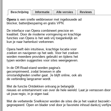
Beschrijving
Informatie
Alle versies
Reviews
Opera
is een snelle webbrowser met ingebouwde ad
blocker, batterijbesparing en gratis VPN.
De interface van Opera combineert precisie en
kwaliteit. Door de moderne vormgeving en krachtige
functies van Opera is het web vrij toegankelijk en
kun je naar hartenlust verkennen.
Opera heeft één intuïtieve, krachtige locatie voor
zoeken en navigeren op het web. Voor het zoeken
worden meerdere providers gebruikt en tijdens het
typen worden suggesties voor sites weergegeven.
In de Off-Road-stand worden pagina's
gecomprimeerd, zodat browsen in alle
omstandigheden sneller gaat. Je blijft online, ook als
de verbinding langzamer wordt.
Met de functie Ontdekken ontvang je belangrijk
nieuws en entertainment van over de hele wereld. Laat je verrassen door a
uit jouw regio, in je eigen taal.
Met de verbeterde Snelkiezer worden de sites die je het vaakst bezoekt
gegroepeerd. Open en blader snel door je favoriete inhoud dankzij verfij