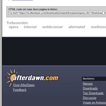
HTML code om naar deze pagina te linken:
Trefwoorden:
opera
internet
webbrowser
alternatief
snelkieze
Sections:
Nieuws
Over AfterDawn
Downloads
Feedback
Top Downloads
Discussie
Vraag en Antwoo