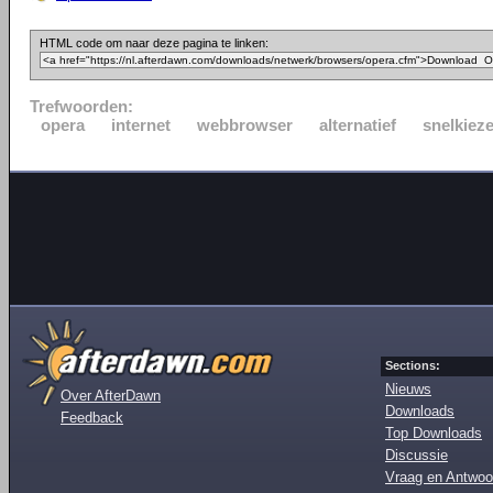
HTML code om naar deze pagina te linken:
Trefwoorden:
opera
internet
webbrowser
alternatief
snelkieze
Sections:
Nieuws
Over AfterDawn
Downloads
Feedback
Top Downloads
Discussie
Vraag en Antwoo