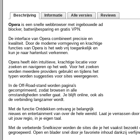
Beschrijving
Informatie
Alle versies
Reviews
Opera
is een snelle webbrowser met ingebouwde ad
blocker, batterijbesparing en gratis VPN.
De interface van Opera combineert precisie en
kwaliteit. Door de moderne vormgeving en krachtige
functies van Opera is het web vrij toegankelijk en
kun je naar hartenlust verkennen.
Opera heeft één intuïtieve, krachtige locatie voor
zoeken en navigeren op het web. Voor het zoeken
worden meerdere providers gebruikt en tijdens het
typen worden suggesties voor sites weergegeven.
In de Off-Road-stand worden pagina's
gecomprimeerd, zodat browsen in alle
omstandigheden sneller gaat. Je blijft online, ook als
de verbinding langzamer wordt.
Met de functie Ontdekken ontvang je belangrijk
nieuws en entertainment van over de hele wereld. Laat je verrassen door a
uit jouw regio, in je eigen taal.
Met de verbeterde Snelkiezer worden de sites die je het vaakst bezoekt
gegroepeerd. Open en blader snel door je favoriete inhoud dankzij verfij