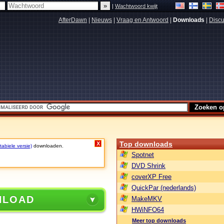
|
Wachtwoord kwijt
AfterDawn
|
Nieuws
|
Vraag en Antwoord
|
Downloads
|
Discu
Top downloads
X
abiele versie)
downloaden.
Spotnet
DVD Shrink
coverXP Free
QuickPar (nederlands)
NLOAD
MakeMKV
HWiNFO64
Meer top downloads