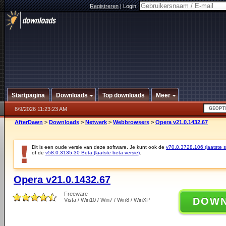
Registreren
|
Login:
Startpagina
Downloads
Top downloads
Meer
8/9/2026 11:23:23 AM
AfterDawn
>
Downloads
>
Netwerk
>
Webbrowsers
>
Opera v21.0.1432.67
Dit is een oude versie van deze software. Je kunt ook de
v70.0.3728.106 (laatste st
of de
v58.0.3135.30 Beta (laatste beta versie)
.
Opera v21.0.1432.67
Freeware
DOW
Vista / Win10 / Win7 / Win8 / WinXP