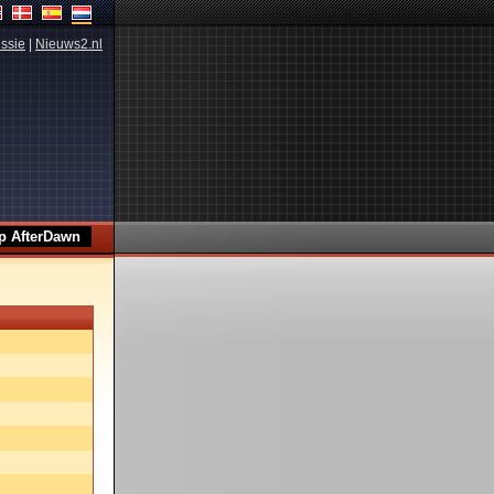
ssie
|
Nieuws2.nl