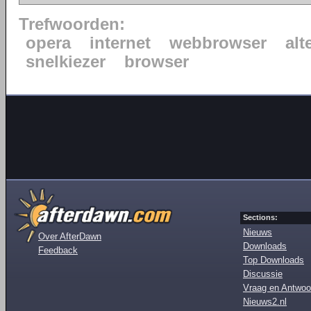
Trefwoorden:
opera
internet
webbrowser
alt
snelkiezer
browser
Sections:
Nieuws
Over AfterDawn
Downloads
Feedback
Top Downloads
Discussie
Vraag en Antwoo
Nieuws2.nl