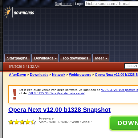
Registreren
|
Login:
Startpagina
Downloads
Top downloads
Meer
8/8/2026 3:41:32 AM
AfterDawn
>
Downloads
>
Netwerk
>
Webbrowsers
>
Opera Next v12.00 b1328 
Dit is een oude versie van deze software. Je kunt ook de
v70.0.3728.106 (laatste st
of de
v58.0.3135.30 Beta (laatste beta versie)
.
Opera Next v12.00 b1328 Snapshot
Freeware
DOW
Vista / Win10 / Win7 / Win8 / WinXP