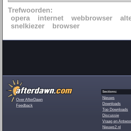
Trefwoorden:
opera
internet
webbrowser
alt
snelkiezer
browser
Sections:
Nieuws
Over AfterDawn
Downloads
Feedback
Top Downloads
Discussie
Vraag en Antwoo
Nieuws2.nl