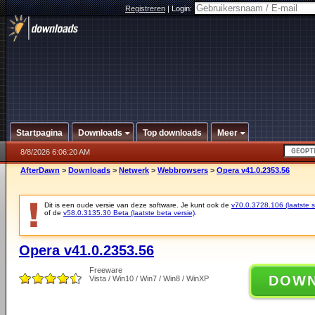
Registreren
|
Login:
Startpagina
Downloads
Top downloads
Meer
8/8/2026 6:06:20 AM
AfterDawn
>
Downloads
>
Netwerk
>
Webbrowsers
>
Opera v41.0.2353.56
Dit is een oude versie van deze software. Je kunt ook de
v70.0.3728.106 (laatste st
of de
v58.0.3135.30 Beta (laatste beta versie)
.
Opera v41.0.2353.56
Freeware
DOW
Vista / Win10 / Win7 / Win8 / WinXP