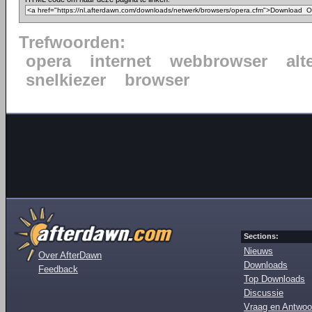
Trefwoorden:
opera
internet
webbrowser
alt
snelkiezer
browser
Sections:
Nieuws
Over AfterDawn
Downloads
Feedback
Top Downloads
Discussie
Vraag en Antwoo