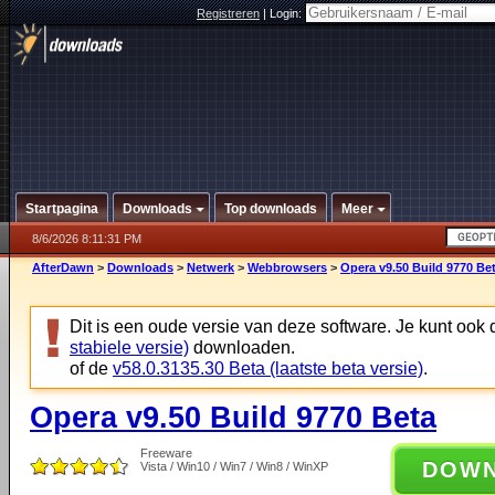
Registreren
|
Login:
Startpagina
Downloads
Top downloads
Meer
8/6/2026 8:11:31 PM
AfterDawn
>
Downloads
>
Netwerk
>
Webbrowsers
>
Opera v9.50 Build 9770 Be
Dit is een oude versie van deze software. Je kunt ook
stabiele versie)
downloaden.
of de
v58.0.3135.30 Beta (laatste beta versie)
.
Opera v9.50 Build 9770 Beta
Freeware
DOW
Vista / Win10 / Win7 / Win8 / WinXP