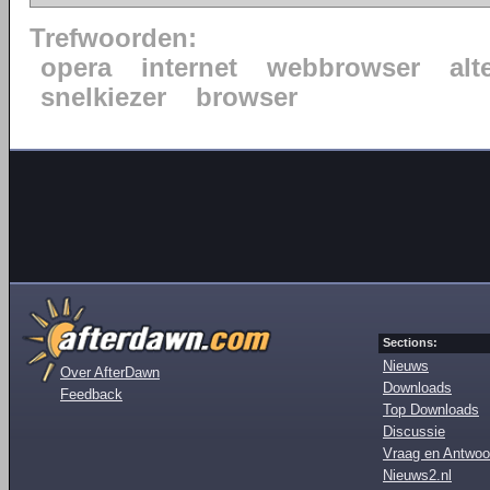
Trefwoorden:
opera
internet
webbrowser
alt
snelkiezer
browser
Sections:
Nieuws
Over AfterDawn
Downloads
Feedback
Top Downloads
Discussie
Vraag en Antwoo
Nieuws2.nl