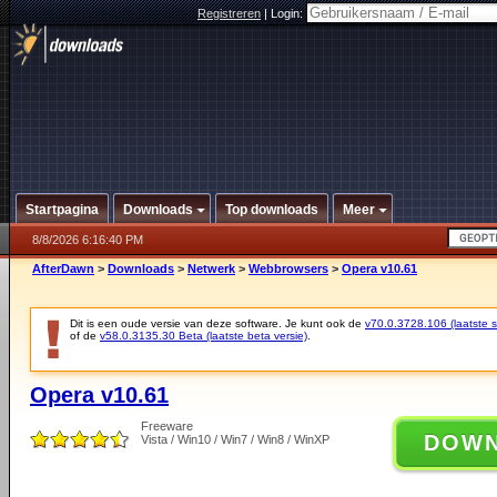
Registreren
|
Login:
Startpagina
Downloads
Top downloads
Meer
8/8/2026 6:16:40 PM
AfterDawn
>
Downloads
>
Netwerk
>
Webbrowsers
>
Opera v10.61
Dit is een oude versie van deze software. Je kunt ook de
v70.0.3728.106 (laatste st
of de
v58.0.3135.30 Beta (laatste beta versie)
.
Opera v10.61
Freeware
DOW
Vista / Win10 / Win7 / Win8 / WinXP