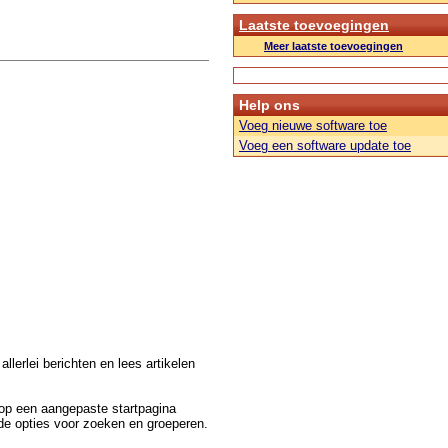
Laatste toevoegingen
Meer laatste toevoegingen
Help ons
Voeg nieuwe software toe
Voeg een software update toe
llerlei berichten en lees artikelen
 op een aangepaste startpagina
nde opties voor zoeken en groeperen.