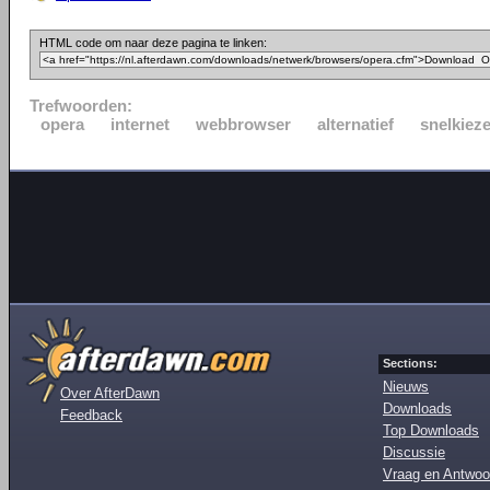
HTML code om naar deze pagina te linken:
Trefwoorden:
opera
internet
webbrowser
alternatief
snelkieze
Sections:
Nieuws
Over AfterDawn
Downloads
Feedback
Top Downloads
Discussie
Vraag en Antwoo