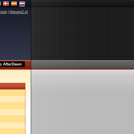
ssie
|
Nieuws2.nl