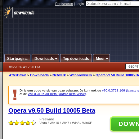
Registreren
|
Login:
Startpagina
Downloads
Top downloads
Meer
8/6/2026 4:12:20 PM
AfterDawn
>
Downloads
>
Netwerk
>
Webbrowsers
>
Opera v9.50 Build 10005 B
Dit is een oude versie van deze software. Je kunt ook de
v70.0.3728.106 (laatste st
of de
v58.0.3135.30 Beta (laatste beta versie)
.
Opera v9.50 Build 10005 Beta
Freeware
DOW
Vista / Win10 / Win7 / Win8 / WinXP