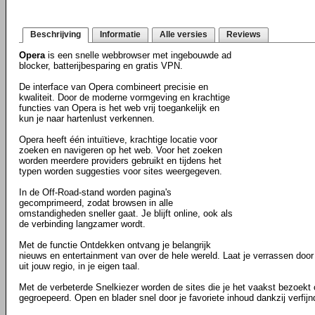
Beschrijving
Informatie
Alle versies
Reviews
Opera
is een snelle webbrowser met ingebouwde ad
blocker, batterijbesparing en gratis VPN.
De interface van Opera combineert precisie en
kwaliteit. Door de moderne vormgeving en krachtige
functies van Opera is het web vrij toegankelijk en
kun je naar hartenlust verkennen.
Opera heeft één intuïtieve, krachtige locatie voor
zoeken en navigeren op het web. Voor het zoeken
worden meerdere providers gebruikt en tijdens het
typen worden suggesties voor sites weergegeven.
In de Off-Road-stand worden pagina's
gecomprimeerd, zodat browsen in alle
omstandigheden sneller gaat. Je blijft online, ook als
de verbinding langzamer wordt.
Met de functie Ontdekken ontvang je belangrijk
nieuws en entertainment van over de hele wereld. Laat je verrassen door a
uit jouw regio, in je eigen taal.
Met de verbeterde Snelkiezer worden de sites die je het vaakst bezoekt
gegroepeerd. Open en blader snel door je favoriete inhoud dankzij verfij