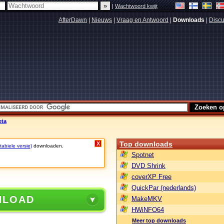
|
Wachtwoord kwijt
AfterDawn
|
Nieuws
|
Vraag en Antwoord
|
Downloads
|
Discu
eta
Top downloads
X
abiele versie)
downloaden.
Spotnet
DVD Shrink
coverXP Free
QuickPar (nederlands)
NLOAD
MakeMKV
HWiNFO64
Meer top downloads