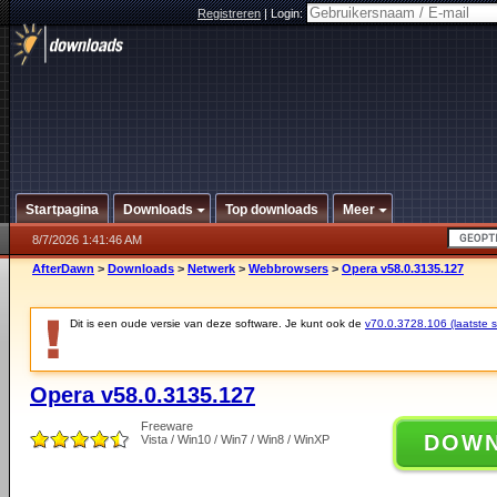
Registreren
|
Login:
Startpagina
Downloads
Top downloads
Meer
8/7/2026 1:41:46 AM
AfterDawn
>
Downloads
>
Netwerk
>
Webbrowsers
>
Opera v58.0.3135.127
Dit is een oude versie van deze software. Je kunt ook de
v70.0.3728.106 (laatste st
Opera v58.0.3135.127
Freeware
DOW
Vista / Win10 / Win7 / Win8 / WinXP