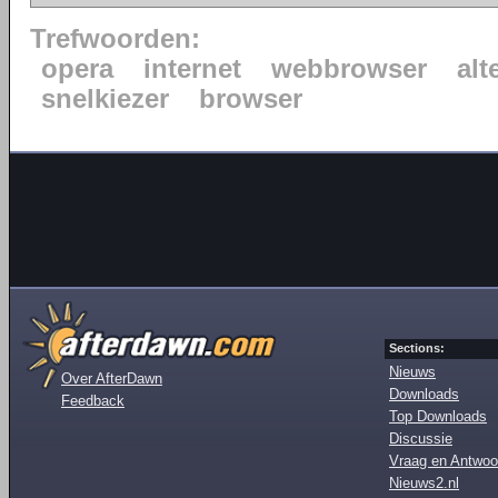
Trefwoorden:
opera
internet
webbrowser
alt
snelkiezer
browser
Sections:
Nieuws
Over AfterDawn
Downloads
Feedback
Top Downloads
Discussie
Vraag en Antwoo
Nieuws2.nl