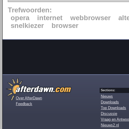
Trefwoorden:
opera
internet
webbrowser
alt
snelkiezer
browser
Sections:
Nieuws
Over AfterDawn
Downloads
Feedback
Top Downloads
Discussie
Vraag en Antwoo
Nieuws2.nl