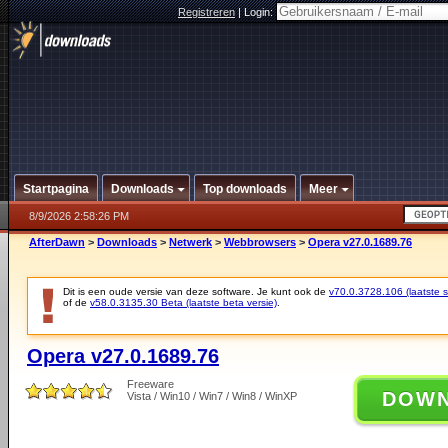
Registreren
|
Login:
Startpagina
Downloads
Top downloads
Meer
8/9/2026 2:58:26 PM
AfterDawn
>
Downloads
>
Netwerk
>
Webbrowsers
>
Opera v27.0.1689.76
Dit is een oude versie van deze software. Je kunt ook de
v70.0.3728.106 (laatste st
of de
v58.0.3135.30 Beta (laatste beta versie)
.
Opera v27.0.1689.76
Freeware
DOW
Vista / Win10 / Win7 / Win8 / WinXP