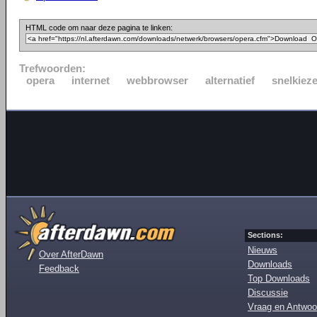
HTML code om naar deze pagina te linken:
Trefwoorden:
opera
internet
webbrowser
alternatief
snelkieze
Sections:
Nieuws
Over AfterDawn
Downloads
Feedback
Top Downloads
Discussie
Vraag en Antwoo