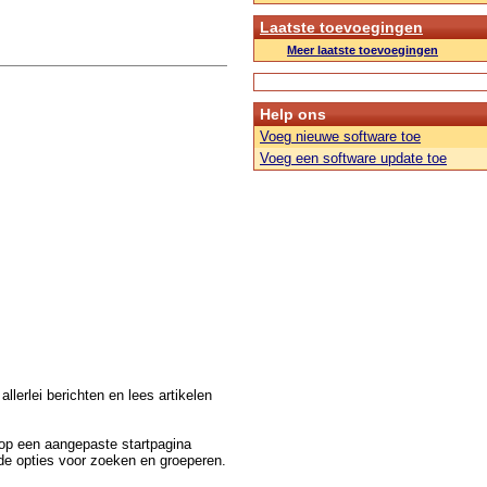
Laatste toevoegingen
Meer laatste toevoegingen
Help ons
Voeg nieuwe software toe
Voeg een software update toe
llerlei berichten en lees artikelen
 op een aangepaste startpagina
nde opties voor zoeken en groeperen.