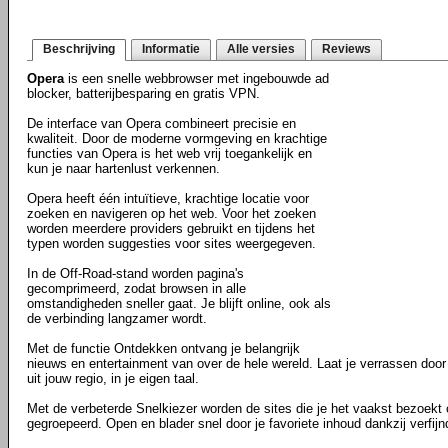
Beschrijving
Informatie
Alle versies
Reviews
Opera
is een snelle webbrowser met ingebouwde ad
blocker, batterijbesparing en gratis VPN.
De interface van Opera combineert precisie en
kwaliteit. Door de moderne vormgeving en krachtige
functies van Opera is het web vrij toegankelijk en
kun je naar hartenlust verkennen.
Opera heeft één intuïtieve, krachtige locatie voor
zoeken en navigeren op het web. Voor het zoeken
worden meerdere providers gebruikt en tijdens het
typen worden suggesties voor sites weergegeven.
In de Off-Road-stand worden pagina's
gecomprimeerd, zodat browsen in alle
omstandigheden sneller gaat. Je blijft online, ook als
de verbinding langzamer wordt.
Met de functie Ontdekken ontvang je belangrijk
nieuws en entertainment van over de hele wereld. Laat je verrassen door a
uit jouw regio, in je eigen taal.
Met de verbeterde Snelkiezer worden de sites die je het vaakst bezoekt
gegroepeerd. Open en blader snel door je favoriete inhoud dankzij verfij