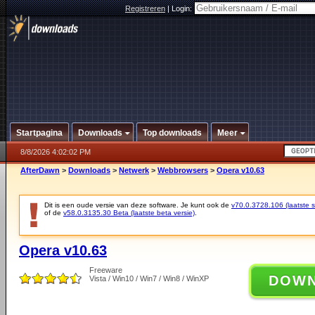
Registreren
|
Login:
Startpagina
Downloads
Top downloads
Meer
8/8/2026 4:02:02 PM
AfterDawn
>
Downloads
>
Netwerk
>
Webbrowsers
>
Opera v10.63
Dit is een oude versie van deze software. Je kunt ook de
v70.0.3728.106 (laatste st
of de
v58.0.3135.30 Beta (laatste beta versie)
.
Opera v10.63
Freeware
DOW
Vista / Win10 / Win7 / Win8 / WinXP