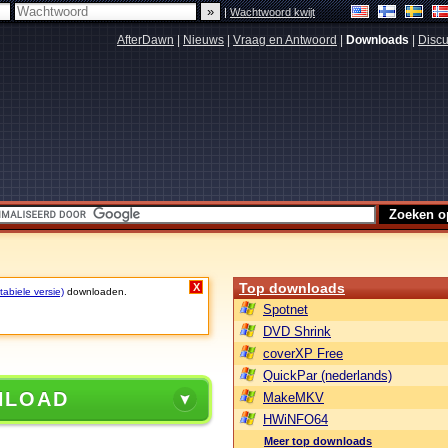
|
Wachtwoord kwijt
AfterDawn
|
Nieuws
|
Vraag en Antwoord
|
Downloads
|
Discu
Top downloads
X
abiele versie)
downloaden.
Spotnet
DVD Shrink
coverXP Free
QuickPar (nederlands)
NLOAD
MakeMKV
HWiNFO64
Meer top downloads