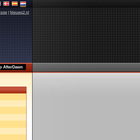
ssie
|
Nieuws2.nl