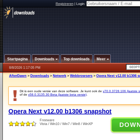
Registreren
|
Login:
Startpagina
Downloads
Top downloads
Meer
8/8/2026 1:17:05 PM
AfterDawn
>
Downloads
>
Netwerk
>
Webbrowsers
>
Opera Next v12.00 b1306 
Dit is een oude versie van deze software. Je kunt ook de
v70.0.3728.106 (laatste st
of de
v58.0.3135.30 Beta (laatste beta versie)
.
Opera Next v12.00 b1306 snapshot
Freeware
DOW
Vista / Win10 / Win7 / Win8 / WinXP