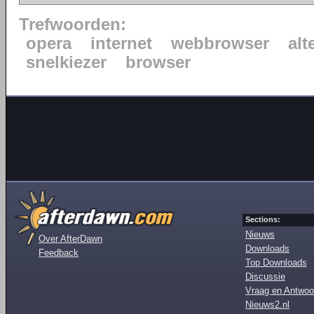
Trefwoorden:
opera
internet
webbrowser
alt
snelkiezer
browser
Sections:
Nieuws
Over AfterDawn
Downloads
Feedback
Top Downloads
Discussie
Vraag en Antwoo
Nieuws2.nl