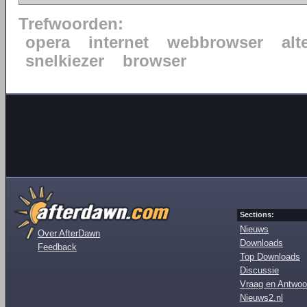
Trefwoorden:
opera
internet
webbrowser
alt
snelkiezer
browser
Sections:
Nieuws
Over AfterDawn
Downloads
Feedback
Top Downloads
Discussie
Vraag en Antwoo
Nieuws2.nl