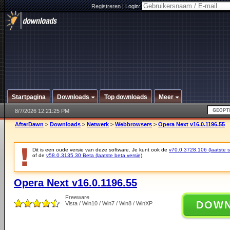
Registreren
|
Login:
Startpagina
Downloads
Top downloads
Meer
8/7/2026 12:21:25 PM
AfterDawn
>
Downloads
>
Netwerk
>
Webbrowsers
>
Opera Next v16.0.1196.55
Dit is een oude versie van deze software. Je kunt ook de
v70.0.3728.106 (laatste st
of de
v58.0.3135.30 Beta (laatste beta versie)
.
Opera Next v16.0.1196.55
Freeware
DOW
Vista / Win10 / Win7 / Win8 / WinXP