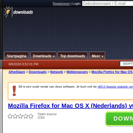
Registreren
|
Login:
Startpagina
Downloads
Top downloads
Meer
8/8/2026 8:52:01 PM
AfterDawn
>
Downloads
>
Netwerk
>
Webbrowsers
>
Mozilla Firefox for Mac OS
Dit is een oude versie van deze software. Je kunt ook de
v80.0 (laatste stabiele ver
Mozilla Firefox for Mac OS X (Nederlands) v
Open source
DOW
OSX