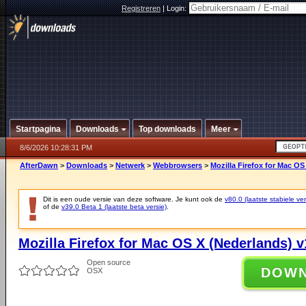
Registreren
|
Login:
Startpagina
Downloads
Top downloads
Meer
8/6/2026 10:28:31 PM
AfterDawn
>
Downloads
>
Netwerk
>
Webbrowsers
>
Mozilla Firefox for Mac OS
Dit is een oude versie van deze software. Je kunt ook de
v80.0 (laatste stabiele ver
of de
v39.0 Beta 1 (laatste beta versie)
.
Mozilla Firefox for Mac OS X (Nederlands) v
Open source
DOW
OSX