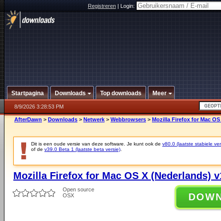
Registreren
|
Login:
Startpagina
Downloads
Top downloads
Meer
8/9/2026 3:28:53 PM
AfterDawn
>
Downloads
>
Netwerk
>
Webbrowsers
>
Mozilla Firefox for Mac OS
Dit is een oude versie van deze software. Je kunt ook de
v80.0 (laatste stabiele ver
of de
v39.0 Beta 1 (laatste beta versie)
.
Mozilla Firefox for Mac OS X (Nederlands) v
Open source
DOW
OSX