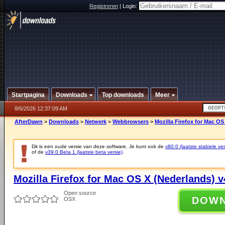
Registreren
|
Login:
Startpagina
Downloads
Top downloads
Meer
8/6/2026 12:37:09 AM
AfterDawn
>
Downloads
>
Netwerk
>
Webbrowsers
>
Mozilla Firefox for Mac OS
Dit is een oude versie van deze software. Je kunt ook de
v80.0 (laatste stabiele ver
of de
v39.0 Beta 1 (laatste beta versie)
.
Mozilla Firefox for Mac OS X (Nederlands) v
Open source
DOW
OSX